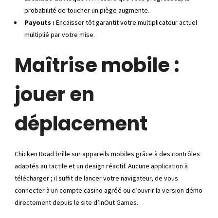
probabilité de toucher un piège augmente.
Payouts :
Encaisser tôt garantit votre multiplicateur actuel
multiplié par votre mise.
Maîtrise mobile :
jouer en
déplacement
Chicken Road brille sur appareils mobiles grâce à des contrôles
adaptés au tactile et un design réactif. Aucune application à
télécharger ; il suffit de lancer votre navigateur, de vous
connecter à un compte casino agréé ou d’ouvrir la version démo
directement depuis le site d’InOut Games.