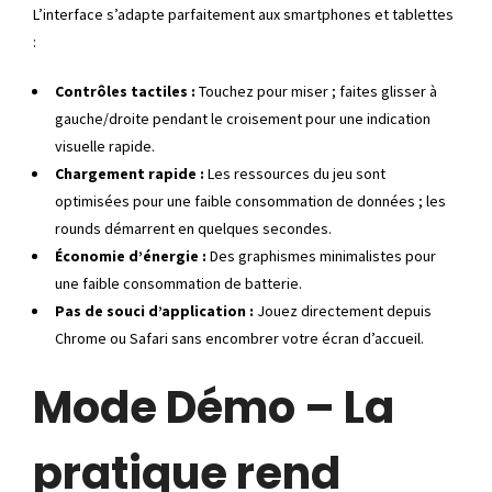
L’interface s’adapte parfaitement aux smartphones et tablettes
:
Contrôles tactiles :
Touchez pour miser ; faites glisser à
gauche/droite pendant le croisement pour une indication
visuelle rapide.
Chargement rapide :
Les ressources du jeu sont
optimisées pour une faible consommation de données ; les
rounds démarrent en quelques secondes.
Économie d’énergie :
Des graphismes minimalistes pour
une faible consommation de batterie.
Pas de souci d’application :
Jouez directement depuis
Chrome ou Safari sans encombrer votre écran d’accueil.
Mode Démo – La
pratique rend