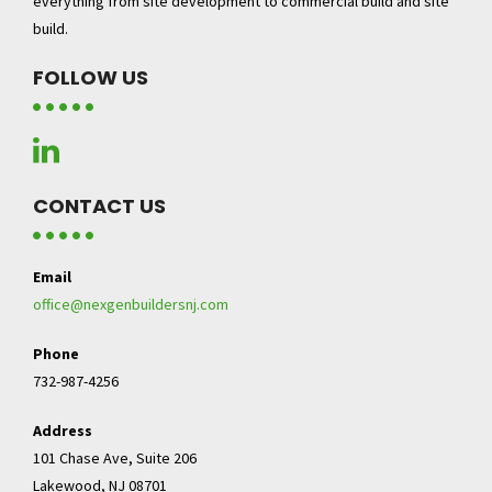
everything from site development to commercial build and site
build.
FOLLOW US
CONTACT US
Email
office@nexgenbuildersnj.com
Phone
732-987-4256
Address
101 Chase Ave, Suite 206
Lakewood, NJ 08701