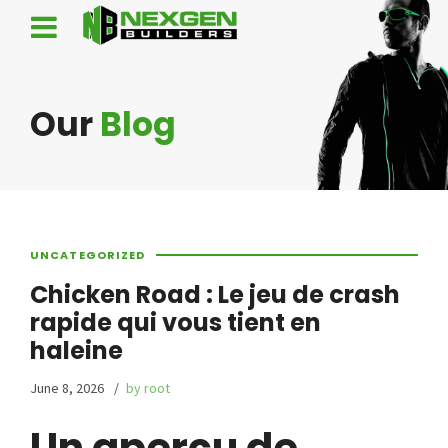
Our
Blog
UNCATEGORIZED
Chicken Road : Le jeu de crash
rapide qui vous tient en
haleine
June 8, 2026
by root