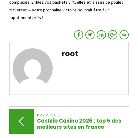
complexes. Enfilez vos baskets virtuelles et laissez ce poulet
traverser — votre prochaine victoire pourrait être à un
tapotement près !
root
PREVIOUS
Cashlib Casino 2026 : top 5 des
meilleurs sites en France