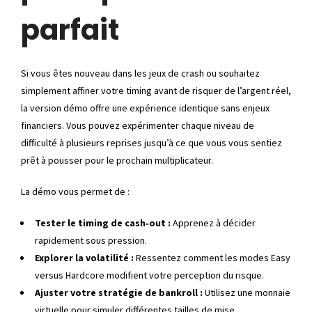
parfait
Si vous êtes nouveau dans les jeux de crash ou souhaitez
simplement affiner votre timing avant de risquer de l’argent réel,
la version démo offre une expérience identique sans enjeux
financiers. Vous pouvez expérimenter chaque niveau de
difficulté à plusieurs reprises jusqu’à ce que vous vous sentiez
prêt à pousser pour le prochain multiplicateur.
La démo vous permet de :
Tester le timing de cash‑out :
Apprenez à décider
rapidement sous pression.
Explorer la volatilité :
Ressentez comment les modes Easy
versus Hardcore modifient votre perception du risque.
Ajuster votre stratégie de bankroll :
Utilisez une monnaie
virtuelle pour simuler différentes tailles de mise.