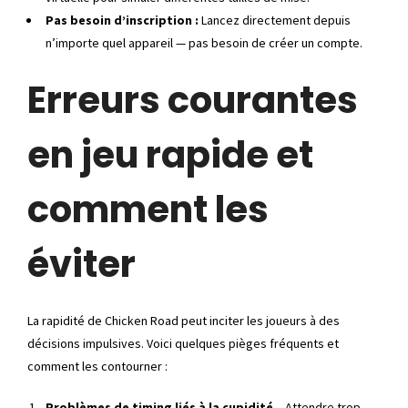
Pas besoin d’inscription :
Lancez directement depuis
n’importe quel appareil — pas besoin de créer un compte.
Erreurs courantes
en jeu rapide et
comment les
éviter
La rapidité de Chicken Road peut inciter les joueurs à des
décisions impulsives. Voici quelques pièges fréquents et
comment les contourner :
Problèmes de timing liés à la cupidité
– Attendre trop