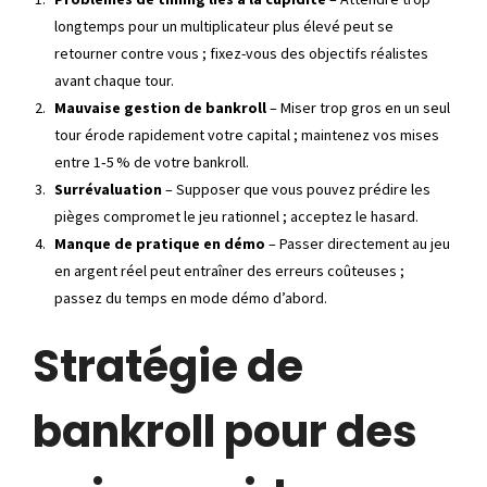
longtemps pour un multiplicateur plus élevé peut se
retourner contre vous ; fixez-vous des objectifs réalistes
avant chaque tour.
Mauvaise gestion de bankroll
– Miser trop gros en un seul
tour érode rapidement votre capital ; maintenez vos mises
entre 1‑5 % de votre bankroll.
Surrévaluation
– Supposer que vous pouvez prédire les
pièges compromet le jeu rationnel ; acceptez le hasard.
Manque de pratique en démo
– Passer directement au jeu
en argent réel peut entraîner des erreurs coûteuses ;
passez du temps en mode démo d’abord.
Stratégie de
bankroll pour des