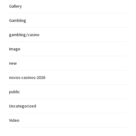
Gallery
Gambling
gambling/casino
Image
new
novos-casinos-2026
public
Uncategorized
Video