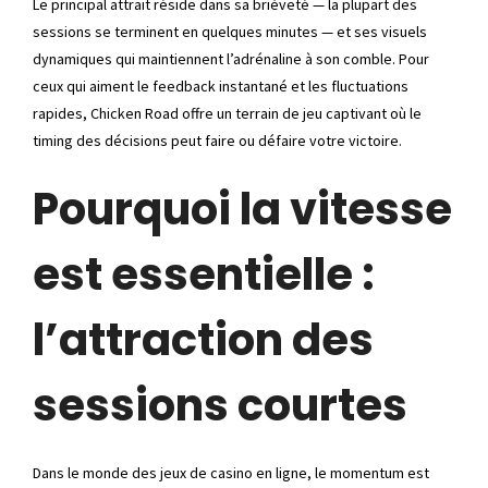
Le principal attrait réside dans sa brièveté — la plupart des
sessions se terminent en quelques minutes — et ses visuels
dynamiques qui maintiennent l’adrénaline à son comble. Pour
ceux qui aiment le feedback instantané et les fluctuations
rapides, Chicken Road offre un terrain de jeu captivant où le
timing des décisions peut faire ou défaire votre victoire.
Pourquoi la vitesse
est essentielle :
l’attraction des
sessions courtes
Dans le monde des jeux de casino en ligne, le momentum est