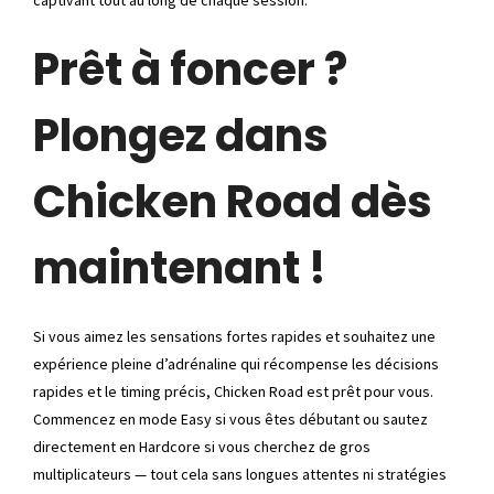
captivant tout au long de chaque session.
Prêt à foncer ?
Plongez dans
Chicken Road dès
maintenant !
Si vous aimez les sensations fortes rapides et souhaitez une
expérience pleine d’adrénaline qui récompense les décisions
rapides et le timing précis, Chicken Road est prêt pour vous.
Commencez en mode Easy si vous êtes débutant ou sautez
directement en Hardcore si vous cherchez de gros
multiplicateurs — tout cela sans longues attentes ni stratégies