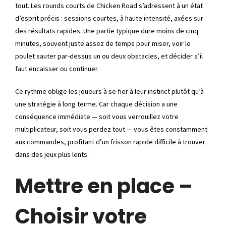
tout. Les rounds courts de Chicken Road s’adressent à un état
d’esprit précis : sessions courtes, à haute intensité, axées sur
des résultats rapides. Une partie typique dure moins de cinq
minutes, souvent juste assez de temps pour miser, voir le
poulet sauter par-dessus un ou deux obstacles, et décider s’il
faut encaisser ou continuer.
Ce rythme oblige les joueurs à se fier à leur instinct plutôt qu’à
une stratégie à long terme. Car chaque décision a une
conséquence immédiate — soit vous verrouillez votre
multiplicateur, soit vous perdez tout — vous êtes constamment
aux commandes, profitant d’un frisson rapide difficile à trouver
dans des jeux plus lents.
Mettre en place –
Choisir votre