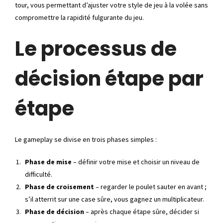
tour, vous permettant d’ajuster votre style de jeu à la volée sans
compromettre la rapidité fulgurante du jeu.
Le processus de
décision étape par
étape
Le gameplay se divise en trois phases simples :
Phase de mise
– définir votre mise et choisir un niveau de
difficulté.
Phase de croisement
– regarder le poulet sauter en avant ;
s’il atterrit sur une case sûre, vous gagnez un multiplicateur.
Phase de décision
– après chaque étape sûre, décider si