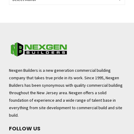
Nexgen Builders is a new generation commercial building
company that takes true pride in its work. Since 1995, Nexgen
Builders has been synonymous with quality commercial building
throughout the New Jersey area. Nexgen offers a solid
foundation of experience and a wide range of talent base in
everything from site development to commercial build and site
build.
FOLLOW US