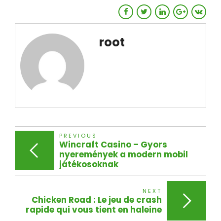
root
PREVIOUS
Wincraft Casino – Gyors
nyeremények a modern mobil
játékosoknak
NEXT
Chicken Road : Le jeu de crash
rapide qui vous tient en haleine