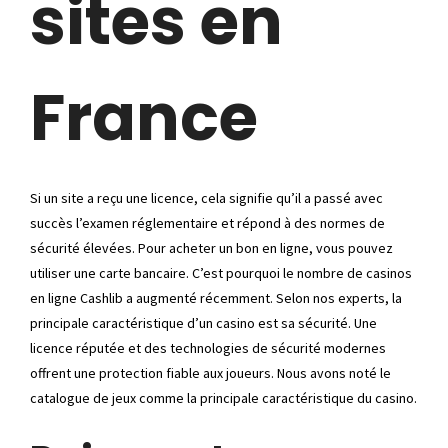
sites en
France
Si un site a reçu une licence, cela signifie qu’il a passé avec
succès l’examen réglementaire et répond à des normes de
sécurité élevées. Pour acheter un bon en ligne, vous pouvez
utiliser une carte bancaire. C’est pourquoi le nombre de casinos
en ligne Cashlib a augmenté récemment. Selon nos experts, la
principale caractéristique d’un casino est sa sécurité. Une
licence réputée et des technologies de sécurité modernes
offrent une protection fiable aux joueurs. Nous avons noté le
catalogue de jeux comme la principale caractéristique du casino.