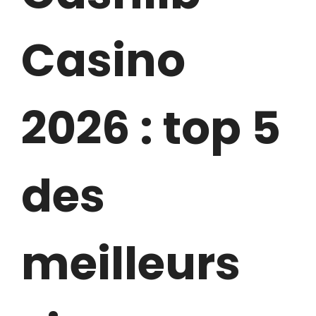
Casino
2026 : top 5
des
meilleurs