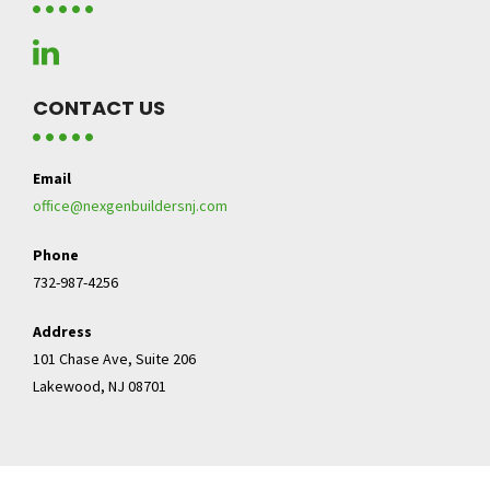
CONTACT US
Email
office@nexgenbuildersnj.com
Phone
732-987-4256
Address
101 Chase Ave, Suite 206
Lakewood, NJ 08701