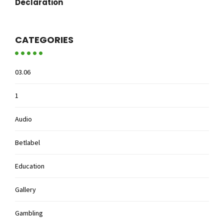
Declaration
CATEGORIES
03.06
1
Audio
Betlabel
Education
Gallery
Gambling