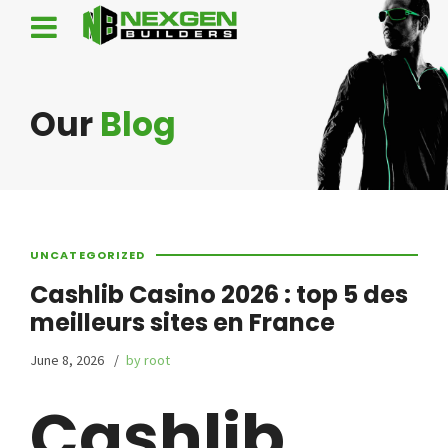
Our
Blog
UNCATEGORIZED
Cashlib Casino 2026 : top 5 des
meilleurs sites en France
June 8, 2026
by root
Cashlib