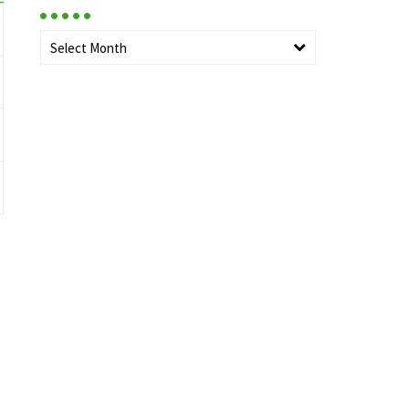
Select Month