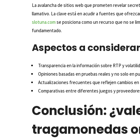
La avalancha de sitios web que prometen revelar secr
llamativo. La clave está en acudir a fuentes que ofrezcan
slotuna.com
se posiciona como un recurso que no se lim
fundamentado.
Aspectos a considerar 
Transparencia en la información sobre RTP y volatili
Opiniones basadas en pruebas reales y no solo en pu
Actualizaciones frecuentes que reflejen cambios en
Comparativas entre diferentes juegos y proveedore
Conclusión: ¿vale
tragamonedas o