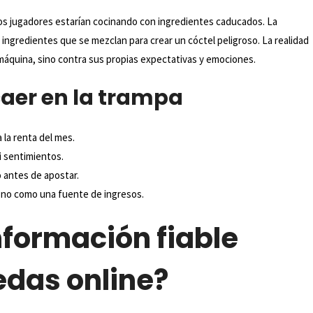
os jugadores estarían cocinando con ingredientes caducados. La
son ingredientes que se mezclan para crear un cóctel peligroso. La realidad
 máquina, sino contra sus propias expectativas y emociones.
caer en la trampa
 la renta del mes.
i sentimientos.
o antes de apostar.
no como una fuente de ingresos.
formación fiable
das online?