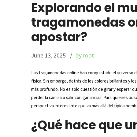
Explorando el mu
tragamonedas onl
apostar?
June 13, 2025
by root
Las tragamonedas online han conquistado el universo del 
física. Sin embargo, detrás de los colores brillantes y
más profundo. No es solo cuestión de girar y esperar qu
perder la camisa o salir con ganancias. Para quienes bu
perspectiva interesante que va más allá del típico bombo
¿Qué hace que u