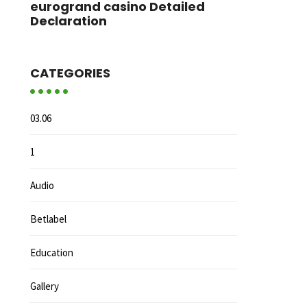
eurogrand casino Detailed
Declaration
CATEGORIES
03.06
1
Audio
Betlabel
Education
Gallery