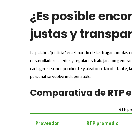
¿Es posible enc
justas y transpa
La palabra “justicia” en el mundo de las tragamonedas o
desarrolladores serios y regulados trabajan con genera
cada giro sea independiente y aleatorio. No obstante, la
personal se vuelve indispensable.
Comparativa de RTP e
RTP pr
Proveedor
RTP promedio