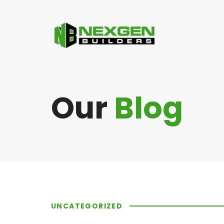
Our
Blog
UNCATEGORIZED