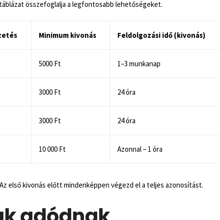
táblázat összefoglalja a legfontosabb lehetőségeket.
zetés
Minimum kivonás
Feldolgozási idő (kivonás)
5000 Ft
1–3 munkanap
3000 Ft
24 óra
3000 Ft
24 óra
10 000 Ft
Azonnal – 1 óra
Az első kivonás előtt mindenképpen végezd el a teljes azonosítást.
ák adódnak