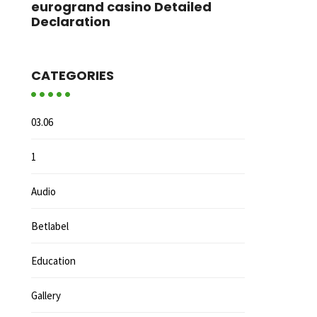
eurogrand casino Detailed
Declaration
CATEGORIES
03.06
1
Audio
Betlabel
Education
Gallery