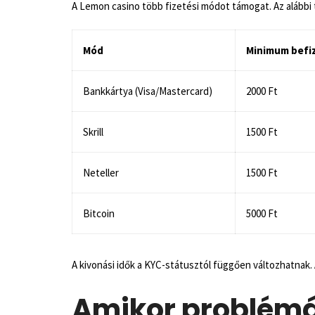
A Lemon casino több fizetési módot támogat. Az alábbi 
Mód
Minimum befi
Bankkártya (Visa/Mastercard)
2000 Ft
Skrill
1500 Ft
Neteller
1500 Ft
Bitcoin
5000 Ft
A kivonási idők a KYC-státusztól függően változhatnak. 
Amikor problém