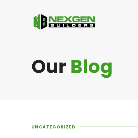
Our
Blog
UNCATEGORIZED