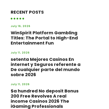
RECENT POSTS
July 16, 2026
WinSpirit Platform Gambling
Titles: The Portal to High-End
Entertainment Fun
July 11, 2026
setenta Mejores Casinos En
internet y Seguros referente a
De cualquier parte del mundo
sobre 2026
July 11, 2026
$a hundred No deposit Bonus
200 Free Revolves A real
income Casinos 2026 The
iGaming Professionals