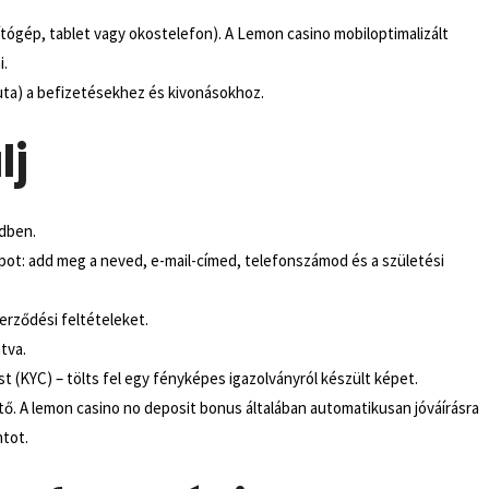
ítógép, tablet vagy okostelefon). A Lemon casino mobiloptimalizált
i.
luta) a befizetésekhez és kivonásokhoz.
lj
dben.
lapot: add meg a neved, e-mail-címed, telefonszámod és a születési
zerződési feltételeket.
tva.
t (KYC) – tölts fel egy fényképes igazolványról készült képet.
tő. A lemon casino no deposit bonus általában automatikusan jóváírásra
tot.