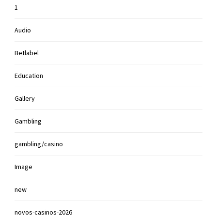
1
Audio
Betlabel
Education
Gallery
Gambling
gambling/casino
Image
new
novos-casinos-2026