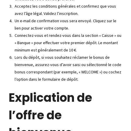
Acceptez les conditions générales et confirmez que vous
avez l’âge légal. Validez l’inscription.
Un e-mail de confirmation vous sera envoyé. Cliquez sur le
lien pour activer votre compte.
Connectez-vous et rendez-vous dans la section « Caisse » ou
« Banque » pour effectuer votre premier dépôt. Le montant
minimum est généralement de 10 €.
Lors du dépôt, si vous souhaitez réclamer le bonus de
bienvenue, assurez-vous d’avoir saisi ou sélectionné le code
bonus correspondant (par exemple, « WELCOME ») ou cochez
l’option dans le formulaire de dépôt.
Explication de
l’offre de