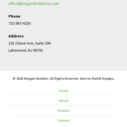
office@nexgenbuildersnj.com
Phone
732-987-4256
Address
101 Chase Ave, Suite 206
Lakewood, NJ 08701
© 2026 Nexgen Builders. All Rights Reserved. Sites by MarkIt Designs.
Home
About
Projects
Contact