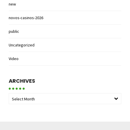
new
novos-casinos-2026
public
Uncategorized
Video
ARCHIVES
Select Month