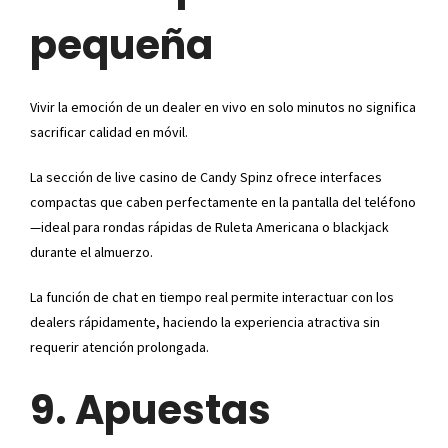
pequeña
Vivir la emoción de un dealer en vivo en solo minutos no significa
sacrificar calidad en móvil.
La sección de live casino de Candy Spinz ofrece interfaces
compactas que caben perfectamente en la pantalla del teléfono
—ideal para rondas rápidas de Ruleta Americana o blackjack
durante el almuerzo.
La función de chat en tiempo real permite interactuar con los
dealers rápidamente, haciendo la experiencia atractiva sin
requerir atención prolongada.
9. Apuestas