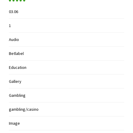
03.06
1
Audio
Betlabel
Education
Gallery
Gambling
gambling/casino
Image