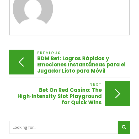
PREVIOUS
BDM Bet: Logros Rápidos y
Emociones Instantáneas para el
Jugador Listo para Móvil
NEXT
Bet On Red Casino: The
High‑Intensity Slot Playground
for Quick Wins