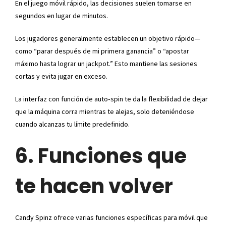
En el juego móvil rápido, las decisiones suelen tomarse en
segundos en lugar de minutos.
Los jugadores generalmente establecen un objetivo rápido—
como “parar después de mi primera ganancia” o “apostar
máximo hasta lograr un jackpot.” Esto mantiene las sesiones
cortas y evita jugar en exceso.
La interfaz con función de auto‑spin te da la flexibilidad de dejar
que la máquina corra mientras te alejas, solo deteniéndose
cuando alcanzas tu límite predefinido.
6. Funciones que
te hacen volver
Candy Spinz ofrece varias funciones específicas para móvil que