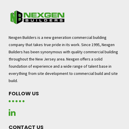
Nexgen Builders is a new generation commercial building
company that takes true pride in its work. Since 1995, Nexgen
Builders has been synonymous with quality commercial building
throughout the New Jersey area. Nexgen offers a solid
foundation of experience and a wide range of talent base in
everything from site development to commercial build and site
build.
FOLLOW US
CONTACT US