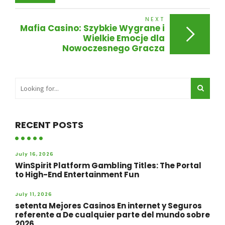
NEXT
Mafia Casino: Szybkie Wygrane i
Wielkie Emocje dla
Nowoczesnego Gracza
RECENT POSTS
July 16, 2026
WinSpirit Platform Gambling Titles: The Portal
to High-End Entertainment Fun
July 11, 2026
setenta Mejores Casinos En internet y Seguros
referente a De cualquier parte del mundo sobre
2026