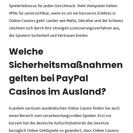
Spielerlebnisse für jeden Geschmack. Viele Vielspieler halten
VPNs für unverzichtbar, wenn es um ein besseres Erlebnis in
Online-Casinos geht. Länder wie Malta, Gibraltar und die Schweiz
zeichnen sich durch ihre strengen Lizenzierungsverfahren aus,
die Spielern Sicherheit und Vertrauen bieten.
Welche
Sicherheitsmaßnahmen
gelten bei PayPal
Casinos im Ausland?
In jedem seriösen ausländischen Online Casino finden Sie auch
einen Bereich zum verantwortungsvollen Spielen. Erst vor
kurzem hat die deutsche Aufsichtsbehörde die Gesetze
bezüglich Online Geldspiele so geändert, dass Online Casinos