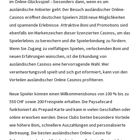
im Online-Glücksspiel – besonders dann, wenn es um
ausländische Anbieter geht. Der Besuch ausländischer Online-
Casinos eröffnet deutschen Spielern 2026 neue Möglichkeiten
und spannende Erlebnisse. Attraktive Boni und Promotions sind
ebenfalls ein Markenzeichen dieser lizenzierten Casinos, um das
Spielerlebnis zu bereichern und die Spielerbindung zu fördern.
Wenn Sie Zugang zu vielfältigen Spielen, verlockenden Boni und
neuen Erfahrungen wünschen, ist die Erkundung von
ausländischen Casinos eine hervorragende Wahl. Wer
verantwortungsvoll spielt und sich gut informiert, kann von den
Vorteilen ausländischer Online Casinos profitieren.
Neue Spieler können einen Willkommensbonus von 100 % bis zu
550 CHF sowie 200 Freispiele erhalten. Die Paysafecard
funktioniert als Prepaid-Karte und kann in vielen Geschäften oder
online erworben werden. Diese Clubs bieten besondere Vorteile
wie höhere Boni, schnellere Auszahlungen und personalisierte
Betreuung. Die besten ausländischen Online Casino für