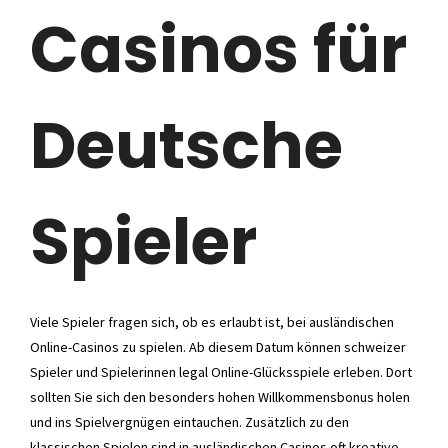
Casinos für
Deutsche
Spieler
Viele Spieler fragen sich, ob es erlaubt ist, bei ausländischen
Online-Casinos zu spielen. Ab diesem Datum können schweizer
Spieler und Spielerinnen legal Online-Glücksspiele erleben. Dort
sollten Sie sich den besonders hohen Willkommensbonus holen
und ins Spielvergnügen eintauchen. Zusätzlich zu den
klassischen Spielen sind in ausländischen Casinos oft kreative