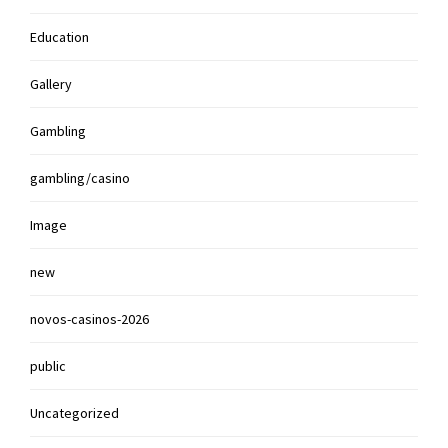
Education
Gallery
Gambling
gambling/casino
Image
new
novos-casinos-2026
public
Uncategorized