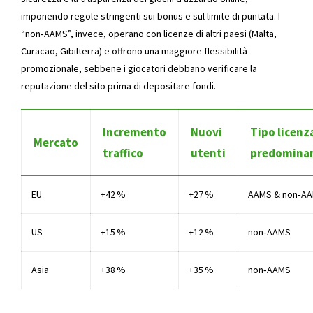
imponendo regole stringenti sui bonus e sul limite di puntata. I
“non‑AAMS”, invece, operano con licenze di altri paesi (Malta,
Curacao, Gibilterra) e offrono una maggiore flessibilità
promozionale, sebbene i giocatori debbano verificare la
reputazione del sito prima di depositare fondi.
Incremento
Nuovi
Tipo licenz
Mercato
traffico
utenti
predomina
EU
+42 %
+27 %
AAMS & non‑A
US
+15 %
+12 %
non‑AAMS
Asia
+38 %
+35 %
non‑AAMS