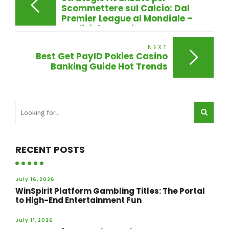
Scommettere sul Calcio: Dal
Premier League al Mondiale –
Analisi d’Esperti
NEXT
Best Get PayID Pokies Casino
Banking Guide Hot Trends
RECENT POSTS
July 16, 2026
WinSpirit Platform Gambling Titles: The Portal
to High-End Entertainment Fun
July 11, 2026