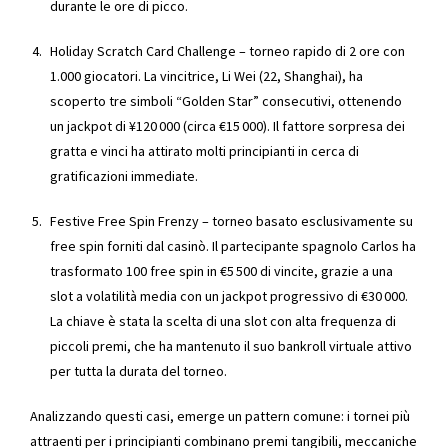
durante le ore di picco.
Holiday Scratch Card Challenge – torneo rapido di 2 ore con
1.000 giocatori. La vincitrice, Li Wei (22, Shanghai), ha
scoperto tre simboli “Golden Star” consecutivi, ottenendo
un jackpot di ¥120 000 (circa €15 000). Il fattore sorpresa dei
gratta e vinci ha attirato molti principianti in cerca di
gratificazioni immediate.
Festive Free Spin Frenzy – torneo basato esclusivamente su
free spin forniti dal casinò. Il partecipante spagnolo Carlos ha
trasformato 100 free spin in €5 500 di vincite, grazie a una
slot a volatilità media con un jackpot progressivo di €30 000.
La chiave è stata la scelta di una slot con alta frequenza di
piccoli premi, che ha mantenuto il suo bankroll virtuale attivo
per tutta la durata del torneo.
Analizzando questi casi, emerge un pattern comune: i tornei più
attraenti per i principianti combinano premi tangibili, meccaniche