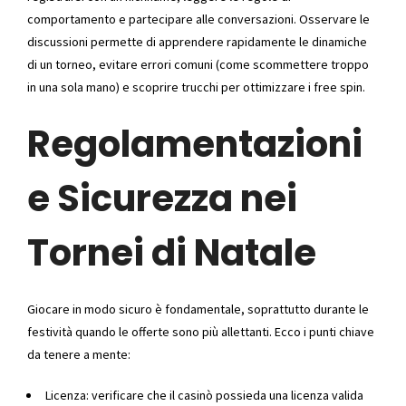
comportamento e partecipare alle conversazioni. Osservare le
discussioni permette di apprendere rapidamente le dinamiche
di un torneo, evitare errori comuni (come scommettere troppo
in una sola mano) e scoprire trucchi per ottimizzare i free spin.
Regolamentazioni
e Sicurezza nei
Tornei di Natale
Giocare in modo sicuro è fondamentale, soprattutto durante le
festività quando le offerte sono più allettanti. Ecco i punti chiave
da tenere a mente:
Licenza: verificare che il casinò possieda una licenza valida