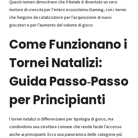
Questi numeri dimostrano che il Natale è diventato un vero
motore di crescita per l’intero ecosistema iGaming, con i tornei
che fungono da catalizzatore per l’acquisizione di nuovi
giocatori e per l’aumento del volume di gioco.
Come Funzionano i
Tornei Natalizi:
Guida Passo‑Passo
per Principianti
I tornei natalizi si differenziano per tipologia di gioco, ma
condividono una struttura comune che rende facile l’accesso
anche ai principianti. Ecco una panoramica delle categorie più