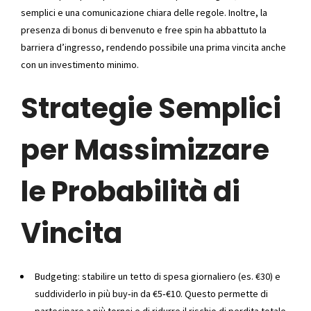
semplici e una comunicazione chiara delle regole. Inoltre, la
presenza di bonus di benvenuto e free spin ha abbattuto la
barriera d’ingresso, rendendo possibile una prima vincita anche
con un investimento minimo.
Strategie Semplici
per Massimizzare
le Probabilità di
Vincita
Budgeting: stabilire un tetto di spesa giornaliero (es. €30) e
suddividerlo in più buy‑in da €5‑€10. Questo permette di