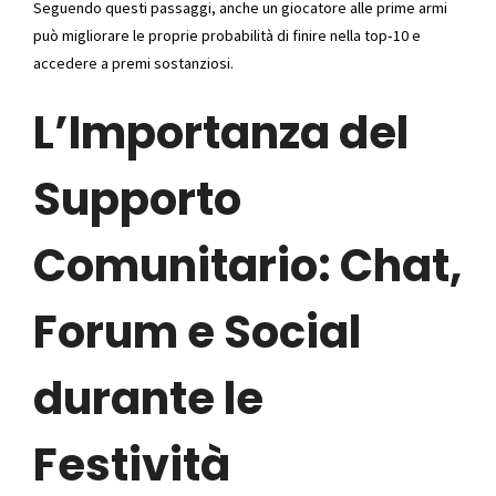
Seguendo questi passaggi, anche un giocatore alle prime armi
può migliorare le proprie probabilità di finire nella top‑10 e
accedere a premi sostanziosi.
L’Importanza del
Supporto
Comunitario: Chat,
Forum e Social
durante le
Festività