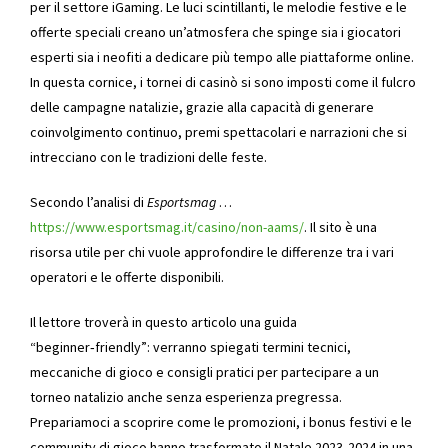
per il settore iGaming. Le luci scintillanti, le melodie festive e le
offerte speciali creano un’atmosfera che spinge sia i giocatori
esperti sia i neofiti a dedicare più tempo alle piattaforme online.
In questa cornice, i tornei di casinò si sono imposti come il fulcro
delle campagne natalizie, grazie alla capacità di generare
coinvolgimento continuo, premi spettacolari e narrazioni che si
intrecciano con le tradizioni delle feste.
Secondo l’analisi di
Esportsmag
…
https://www.esportsmag.it/casino/non-aams/
. Il sito è una
risorsa utile per chi vuole approfondire le differenze tra i vari
operatori e le offerte disponibili.
Il lettore troverà in questo articolo una guida
“beginner‑friendly”: verranno spiegati termini tecnici,
meccaniche di gioco e consigli pratici per partecipare a un
torneo natalizio anche senza esperienza pregressa.
Prepariamoci a scoprire come le promozioni, i bonus festivi e le
community di gioco hanno trasformato il Natale 2023‑2024 in una