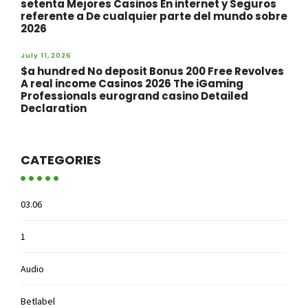
setenta Mejores Casinos En internet y Seguros
referente a De cualquier parte del mundo sobre
2026
July 11, 2026
$a hundred No deposit Bonus 200 Free Revolves
A real income Casinos 2026 The iGaming
Professionals eurogrand casino Detailed
Declaration
CATEGORIES
03.06
1
Audio
Betlabel