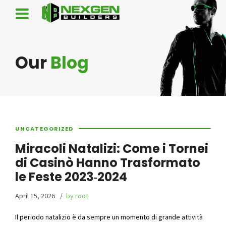
Our
Blog
UNCATEGORIZED
Miracoli Natalizi: Come i Tornei
di Casinò Hanno Trasformato
le Feste 2023‑2024
April 15, 2026
by root
Il periodo natalizio è da sempre un momento di grande attività