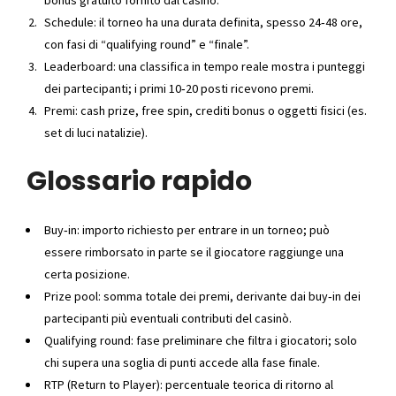
bonus gratuito fornito dal casinò.
Schedule: il torneo ha una durata definita, spesso 24‑48 ore,
con fasi di “qualifying round” e “finale”.
Leaderboard: una classifica in tempo reale mostra i punteggi
dei partecipanti; i primi 10‑20 posti ricevono premi.
Premi: cash prize, free spin, crediti bonus o oggetti fisici (es.
set di luci natalizie).
Glossario rapido
Buy‑in: importo richiesto per entrare in un torneo; può
essere rimborsato in parte se il giocatore raggiunge una
certa posizione.
Prize pool: somma totale dei premi, derivante dai buy‑in dei
partecipanti più eventuali contributi del casinò.
Qualifying round: fase preliminare che filtra i giocatori; solo
chi supera una soglia di punti accede alla fase finale.
RTP (Return to Player): percentuale teorica di ritorno al