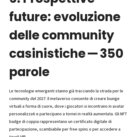
future: evoluzione
delle community
casinistiche — 350
parole
Le tecnologie emergenti stanno già tracciando la strada per le
community del 2027. Il metaverso consente di creare lounge
virtuali a forma di cuore, dove i giocatori si incontrano in avatar
personalizzati e partecipano a tornei in realtà aumentata. Gli NFT
badge di coppia rappresentano un certificato digitale di
partecipazione, scambiabile per free spins o per accedere a
tavoli VIP.