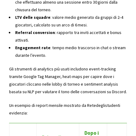
che effettuano almeno una sessione entro 30 giorni dalla
chiusura del torneo.
LTV delle squadre
: valore medio generato da gruppi di 2‑4
giocatori, calcolato su un arco di 6 mesi.
Referral conversion
: rapporto tra inviti accettati e bonus
attivati.
Engagement rate
: tempo medio trascorso in chat o stream
durante l’evento.
Gli strumenti di analytics più usati includono event‑tracking
tramite Google Tag Manager, heat‑maps per capire dove i
giocatori cliccano nelle lobby di torneo e sentiment analysis
basata su NLP per valutare il tono delle conversazioni su Discord.
Un esempio di report mensile mostrato da Retedeglistudenti
evidenzia:
Dopo i