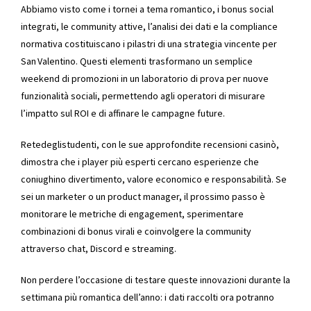
Abbiamo visto come i tornei a tema romantico, i bonus social
integrati, le community attive, l’analisi dei dati e la compliance
normativa costituiscano i pilastri di una strategia vincente per
San Valentino. Questi elementi trasformano un semplice
weekend di promozioni in un laboratorio di prova per nuove
funzionalità sociali, permettendo agli operatori di misurare
l’impatto sul ROI e di affinare le campagne future.
Retedeglistudenti, con le sue approfondite recensioni casinò,
dimostra che i player più esperti cercano esperienze che
coniughino divertimento, valore economico e responsabilità. Se
sei un marketer o un product manager, il prossimo passo è
monitorare le metriche di engagement, sperimentare
combinazioni di bonus virali e coinvolgere la community
attraverso chat, Discord e streaming.
Non perdere l’occasione di testare queste innovazioni durante la
settimana più romantica dell’anno: i dati raccolti ora potranno