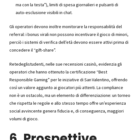
ma con la testa”), limiti di spesa giornalieri e pulsanti di
auto‑esclusione visibili in chat.
Gli operatori devono inoltre monitorare la responsabilità del
referral: i bonus virali non possono incentivare il gioco di minori,
perciò i sistemi di verifica dell’età devono essere attivi prima di
concedere il “gift‑share”.
Retedeglistudenti, nelle sue recensioni casinò, evidenzia gli
operatori che hanno ottenuto la certificazione “Best
Responsible Gaming” per le iniziative di San Valentino, offrendo
così un valore aggiunto ai giocatori più attenti. La compliance
non è un ostacolo, ma un elemento di differenziazione: un torneo
che rispetta le regole e allo stesso tempo offre un’esperienza
social avvincente genera fiducia e, di conseguenza, maggiori
volumi di gioco.
6. Prospettive