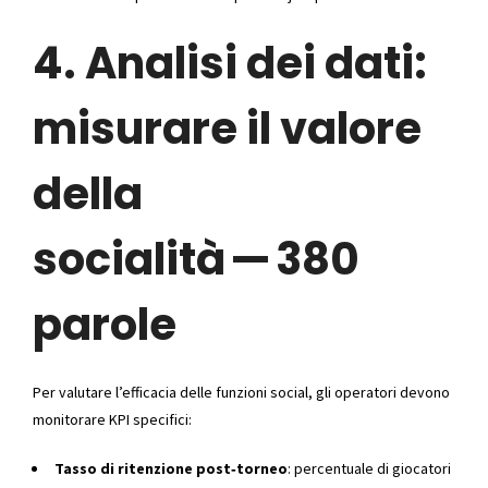
4. Analisi dei dati:
misurare il valore
della
socialità — 380
parole
Per valutare l’efficacia delle funzioni social, gli operatori devono
monitorare KPI specifici:
Tasso di ritenzione post‑torneo
: percentuale di giocatori