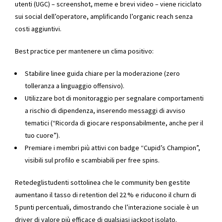
utenti (UGC) – screenshot, meme e brevi video – viene riciclato
sui social dell’operatore, amplificando l’organic reach senza
costi aggiuntivi.
Best practice per mantenere un clima positivo:
Stabilire linee guida chiare per la moderazione (zero
tolleranza a linguaggio offensivo).
Utilizzare bot di monitoraggio per segnalare comportamenti
a rischio di dipendenza, inserendo messaggi di avviso
tematici (“Ricorda di giocare responsabilmente, anche per il
tuo cuore”).
Premiare i membri più attivi con badge “Cupid’s Champion”,
visibili sul profilo e scambiabili per free spins.
Retedeglistudenti sottolinea che le community ben gestite
aumentano il tasso di retention del 22 % e riducono il churn di
5 punti percentuali, dimostrando che l’interazione sociale è un
driver di valore più efficace di qualsiasi jackpot isolato.