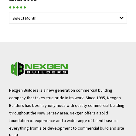
Select Month
Nexgen Builders is a new generation commercial building
company that takes true pride in its work. Since 1995, Nexgen
Builders has been synonymous with quality commercial building
throughout the New Jersey area. Nexgen offers a solid
foundation of experience and a wide range of talent base in
everything from site development to commercial build and site
build.