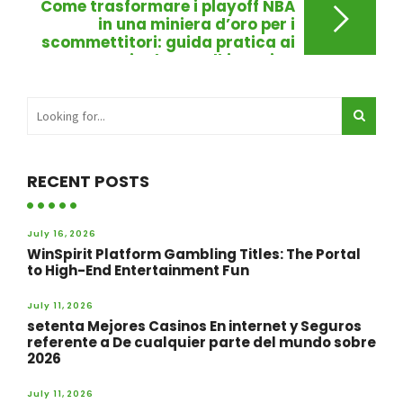
Come trasformare i playoff NBA
in una miniera d’oro per i
scommettitori: guida pratica ai
jackpot nell’iGaming
RECENT POSTS
July 16, 2026
WinSpirit Platform Gambling Titles: The Portal
to High-End Entertainment Fun
July 11, 2026
setenta Mejores Casinos En internet y Seguros
referente a De cualquier parte del mundo sobre
2026
July 11, 2026