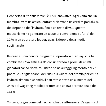
Il concetto di “bonus virale” è il più innovativo: ogni volta che un
membro invita un amico, entrambi ricevono un credito pari al 5 %
del deposito dell’invitato, fino a un tetto di €50. Questo
meccanismo ha generato un tasso di conversione referral del
12 % in un operatore leader, quasi il doppio della media
settimanale.
Un caso studio concreto riguarda l’operatore StarPlay, che ha
combinato il “valentine‑gift” con un torneo a premi da €5.000. I
giocatori hanno ricevuto 10 free spins al raggiungimento del 2°
posto, e un “gift‑share” del 20 % sul valore del premio per chi ha
invitato almeno due amici. Il risultato è stato un aumento del
34 % del wagering medio per utente e un ROI promozionale del
185 %.
Tuttavia, la gestione del rischio richiede attenzione. L’aggiunta di