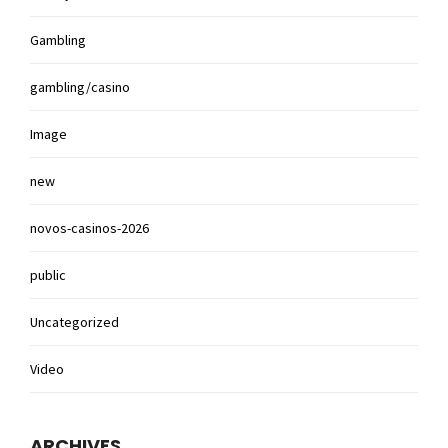
Gambling
gambling/casino
Image
new
novos-casinos-2026
public
Uncategorized
Video
ARCHIVES