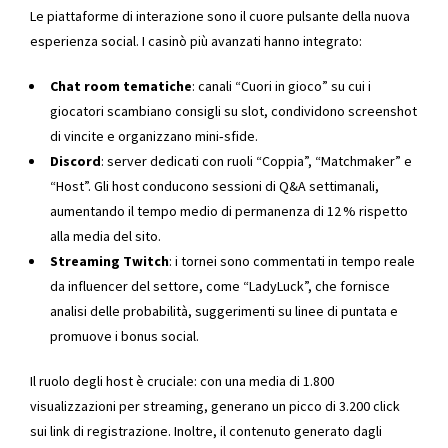
Le piattaforme di interazione sono il cuore pulsante della nuova
esperienza social. I casinò più avanzati hanno integrato:
Chat room tematiche
: canali “Cuori in gioco” su cui i
giocatori scambiano consigli su slot, condividono screenshot
di vincite e organizzano mini‑sfide.
Discord
: server dedicati con ruoli “Coppia”, “Matchmaker” e
“Host”. Gli host conducono sessioni di Q&A settimanali,
aumentando il tempo medio di permanenza di 12 % rispetto
alla media del sito.
Streaming Twitch
: i tornei sono commentati in tempo reale
da influencer del settore, come “LadyLuck”, che fornisce
analisi delle probabilità, suggerimenti su linee di puntata e
promuove i bonus social.
Il ruolo degli host è cruciale: con una media di 1.800
visualizzazioni per streaming, generano un picco di 3.200 click
sui link di registrazione. Inoltre, il contenuto generato dagli