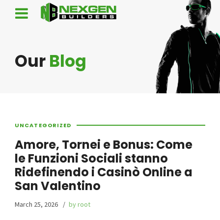
Our
Blog
UNCATEGORIZED
Amore, Tornei e Bonus: Come
le Funzioni Sociali stanno
Ridefinendo i Casinò Online a
San Valentino
March 25, 2026
by root