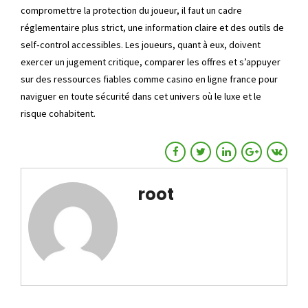
compromettre la protection du joueur, il faut un cadre
réglementaire plus strict, une information claire et des outils de
self‑control accessibles. Les joueurs, quant à eux, doivent
exercer un jugement critique, comparer les offres et s’appuyer
sur des ressources fiables comme casino en ligne france pour
naviguer en toute sécurité dans cet univers où le luxe et le
risque cohabitent.
root