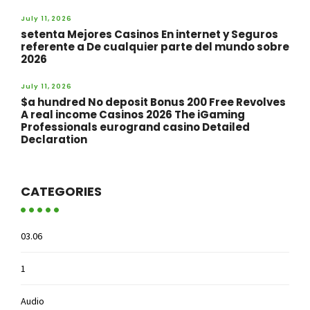
July 11, 2026
setenta Mejores Casinos En internet y Seguros
referente a De cualquier parte del mundo sobre
2026
July 11, 2026
$a hundred No deposit Bonus 200 Free Revolves
A real income Casinos 2026 The iGaming
Professionals eurogrand casino Detailed
Declaration
CATEGORIES
03.06
1
Audio