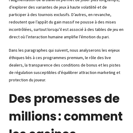
d’explorer des variantes de jeux à haute volatilité et de
participer à des tournois exclusifs. D’autres, en revanche,
redoutent que l’appât du gain massif ne pousse à des mises
incontrôlées, surtout lorsqu’il est associé à des tables de jeu en
direct où l’interaction humaine amplifie l’émotion du pari.
Dans les paragraphes qui suivent, nous analyserons les enjeux
éthiques liés à ces programmes premium, le rôle des live
dealers, la transparence des conditions de bonus et les pistes
de régulation susceptibles d’équilibrer attraction marketing et
protection du joueur.
Des promesses de
millions : comment