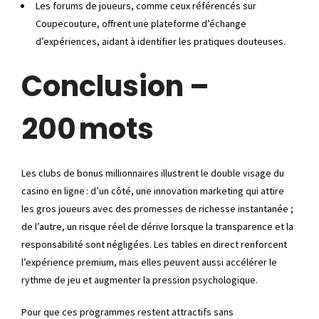
Les forums de joueurs, comme ceux référencés sur
Coupecouture, offrent une plateforme d’échange
d’expériences, aidant à identifier les pratiques douteuses.
Conclusion –
200 mots
Les clubs de bonus millionnaires illustrent le double visage du
casino en ligne : d’un côté, une innovation marketing qui attire
les gros joueurs avec des promesses de richesse instantanée ;
de l’autre, un risque réel de dérive lorsque la transparence et la
responsabilité sont négligées. Les tables en direct renforcent
l’expérience premium, mais elles peuvent aussi accélérer le
rythme de jeu et augmenter la pression psychologique.
Pour que ces programmes restent attractifs sans