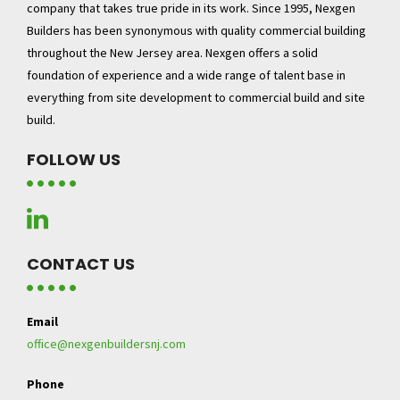
company that takes true pride in its work. Since 1995, Nexgen
Builders has been synonymous with quality commercial building
throughout the New Jersey area. Nexgen offers a solid
foundation of experience and a wide range of talent base in
everything from site development to commercial build and site
build.
FOLLOW US
CONTACT US
Email
office@nexgenbuildersnj.com
Phone