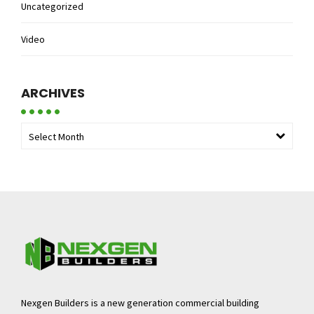
Uncategorized
Video
ARCHIVES
Select Month
Nexgen Builders is a new generation commercial building