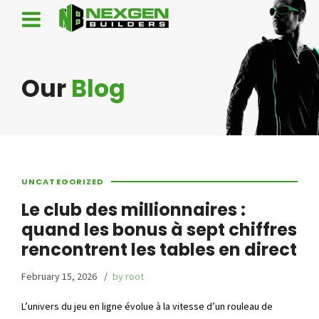
Our
Blog
UNCATEGORIZED
Le club des millionnaires :
quand les bonus à sept chiffres
rencontrent les tables en direct
February 15, 2026
by root
L’univers du jeu en ligne évolue à la vitesse d’un rouleau de