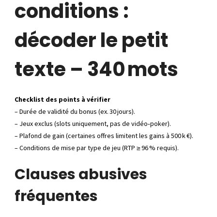
conditions :
décoder le petit
texte – 340 mots
Checklist des points à vérifier
– Durée de validité du bonus (ex. 30 jours).
– Jeux exclus (slots uniquement, pas de vidéo‑poker).
– Plafond de gain (certaines offres limitent les gains à 500 k €).
– Conditions de mise par type de jeu (RTP ≥ 96 % requis).
Clauses abusives
fréquentes