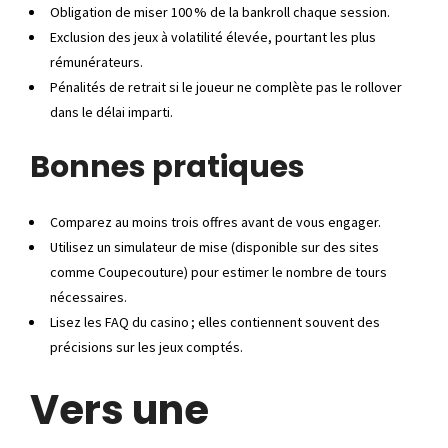
Obligation de miser 100 % de la bankroll chaque session.
Exclusion des jeux à volatilité élevée, pourtant les plus
rémunérateurs.
Pénalités de retrait si le joueur ne complète pas le rollover
dans le délai imparti.
Bonnes pratiques
Comparez au moins trois offres avant de vous engager.
Utilisez un simulateur de mise (disponible sur des sites
comme Coupecouture) pour estimer le nombre de tours
nécessaires.
Lisez les FAQ du casino ; elles contiennent souvent des
précisions sur les jeux comptés.
Vers une