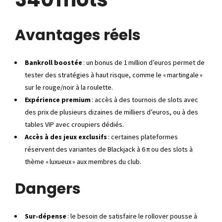
Avantages réels
Bankroll boostée
: un bonus de 1 million d’euros permet de
tester des stratégies à haut risque, comme le « martingale »
sur le rouge/noir à la roulette.
Expérience premium
: accès à des tournois de slots avec
des prix de plusieurs dizaines de milliers d’euros, ou à des
tables VIP avec croupiers dédiés.
Accès à des jeux exclusifs
: certaines plateformes
réservent des variantes de Blackjack à 6 π ou des slots à
thème « luxueux » aux membres du club.
Dangers
Sur‑dépense
: le besoin de satisfaire le rollover pousse à