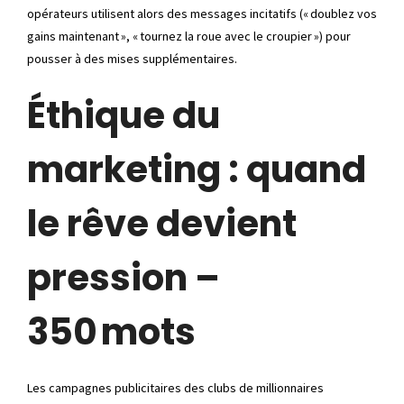
opérateurs utilisent alors des messages incitatifs (« doublez vos
gains maintenant », « tournez la roue avec le croupier ») pour
pousser à des mises supplémentaires.
Éthique du
marketing : quand
le rêve devient
pression –
350 mots
Les campagnes publicitaires des clubs de millionnaires