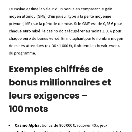
Le casino estime la valeur d’un bonus en comparant le gain
moyen attendu (GME) d’un joueur type à la perte moyenne
prévue (LMP) sur la période de mise. Si le GME est de 0,95 € pour
chaque euro misé, le casino doit récupérer au moins 1,05 € pour
chaque euro de bonus versé. En multipliant par le nombre moyen
de mises attendues (ex. 30 × 1 000 €), il obtient le « break‑even »
du programme.
Exemples chiffrés de
bonus millionnaires et
leurs exigences –
100 mots
Casino Alpha
: bonus de 800 000 €, rollover 40 x, jeux