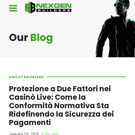
Our
Blog
UNCATEGORIZED
Protezione a Due Fattori nei
Casinò Live: Come la
Conformità Normativa Sta
Ridefinendo la Sicurezza dei
Pagamenti
January 10, 2026
by root