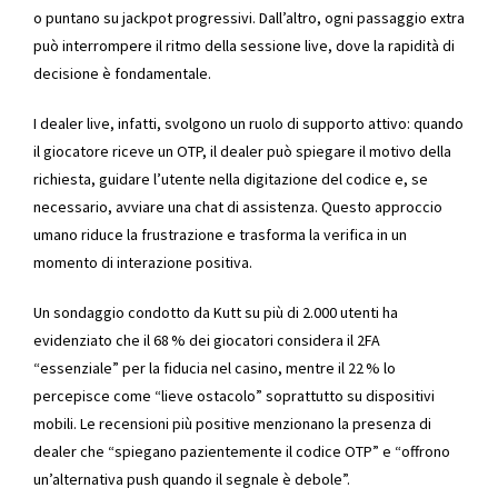
o puntano su jackpot progressivi. Dall’altro, ogni passaggio extra
può interrompere il ritmo della sessione live, dove la rapidità di
decisione è fondamentale.
I dealer live, infatti, svolgono un ruolo di supporto attivo: quando
il giocatore riceve un OTP, il dealer può spiegare il motivo della
richiesta, guidare l’utente nella digitazione del codice e, se
necessario, avviare una chat di assistenza. Questo approccio
umano riduce la frustrazione e trasforma la verifica in un
momento di interazione positiva.
Un sondaggio condotto da Kutt su più di 2.000 utenti ha
evidenziato che il 68 % dei giocatori considera il 2FA
“essenziale” per la fiducia nel casino, mentre il 22 % lo
percepisce come “lieve ostacolo” soprattutto su dispositivi
mobili. Le recensioni più positive menzionano la presenza di
dealer che “spiegano pazientemente il codice OTP” e “offrono
un’alternativa push quando il segnale è debole”.