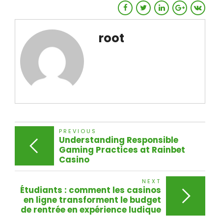
root
PREVIOUS
Understanding Responsible
Gaming Practices at Rainbet
Casino
NEXT
Étudiants : comment les casinos
en ligne transforment le budget
de rentrée en expérience ludique