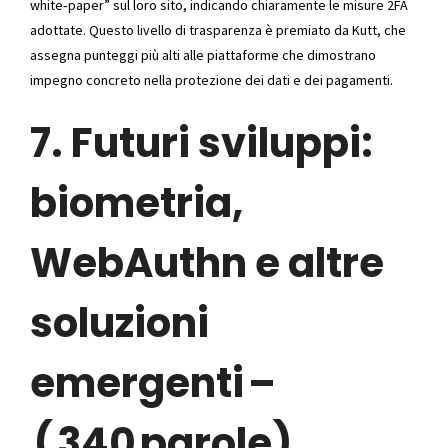
white‑paper” sul loro sito, indicando chiaramente le misure 2FA
adottate. Questo livello di trasparenza è premiato da Kutt, che
assegna punteggi più alti alle piattaforme che dimostrano
impegno concreto nella protezione dei dati e dei pagamenti.
7. Futuri sviluppi:
biometria,
WebAuthn e altre
soluzioni
emergenti –
( 340 parole)