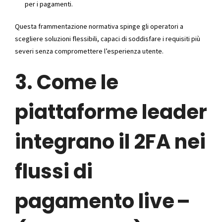
per i pagamenti.
Questa frammentazione normativa spinge gli operatori a
scegliere soluzioni flessibili, capaci di soddisfare i requisiti più
severi senza compromettere l’esperienza utente.
3. Come le
piattaforme leader
integrano il 2FA nei
flussi di
pagamento live –