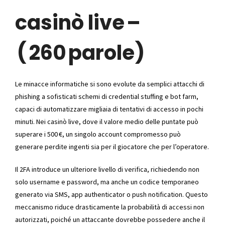
casinò live –
( 260 parole)
Le minacce informatiche si sono evolute da semplici attacchi di
phishing a sofisticati schemi di credential stuffing e bot farm,
capaci di automatizzare migliaia di tentativi di accesso in pochi
minuti. Nei casinò live, dove il valore medio delle puntate può
superare i 500 €, un singolo account compromesso può
generare perdite ingenti sia per il giocatore che per l’operatore.
Il 2FA introduce un ulteriore livello di verifica, richiedendo non
solo username e password, ma anche un codice temporaneo
generato via SMS, app authenticator o push notification. Questo
meccanismo riduce drasticamente la probabilità di accessi non
autorizzati, poiché un attaccante dovrebbe possedere anche il