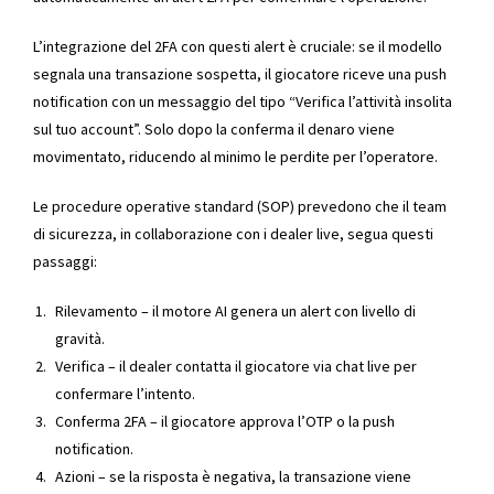
L’integrazione del 2FA con questi alert è cruciale: se il modello
segnala una transazione sospetta, il giocatore riceve una push
notification con un messaggio del tipo “Verifica l’attività insolita
sul tuo account”. Solo dopo la conferma il denaro viene
movimentato, riducendo al minimo le perdite per l’operatore.
Le procedure operative standard (SOP) prevedono che il team
di sicurezza, in collaborazione con i dealer live, segua questi
passaggi:
Rilevamento – il motore AI genera un alert con livello di
gravità.
Verifica – il dealer contatta il giocatore via chat live per
confermare l’intento.
Conferma 2FA – il giocatore approva l’OTP o la push
notification.
Azioni – se la risposta è negativa, la transazione viene