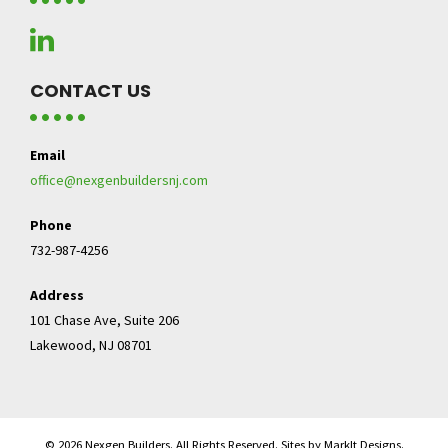
CONTACT US
Email
office@nexgenbuildersnj.com
Phone
732-987-4256
Address
101 Chase Ave, Suite 206
Lakewood, NJ 08701
© 2026 Nexgen Builders. All Rights Reserved. Sites by MarkIt Designs.