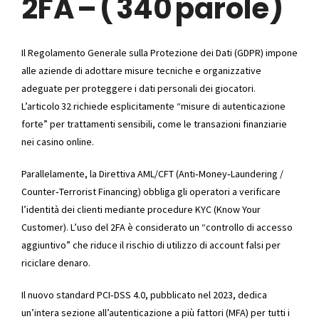
2FA – ( 340 parole)
Il Regolamento Generale sulla Protezione dei Dati (GDPR) impone
alle aziende di adottare misure tecniche e organizzative
adeguate per proteggere i dati personali dei giocatori.
L’articolo 32 richiede esplicitamente “misure di autenticazione
forte” per trattamenti sensibili, come le transazioni finanziarie
nei casino online.
Parallelamente, la Direttiva AML/CFT (Anti‑Money‑Laundering /
Counter‑Terrorist Financing) obbliga gli operatori a verificare
l’identità dei clienti mediante procedure KYC (Know Your
Customer). L’uso del 2FA è considerato un “controllo di accesso
aggiuntivo” che riduce il rischio di utilizzo di account falsi per
riciclare denaro.
Il nuovo standard PCI‑DSS 4.0, pubblicato nel 2023, dedica
un’intera sezione all’autenticazione a più fattori (MFA) per tutti i