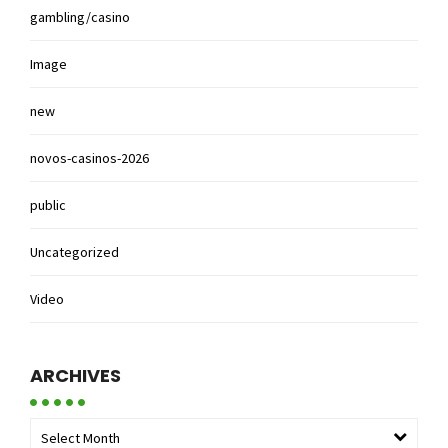
gambling/casino
Image
new
novos-casinos-2026
public
Uncategorized
Video
ARCHIVES
Select Month