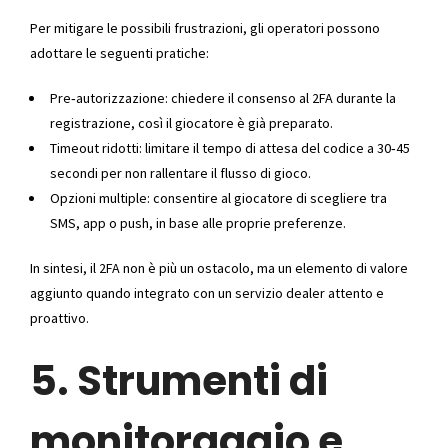
Per mitigare le possibili frustrazioni, gli operatori possono
adottare le seguenti pratiche:
Pre‑autorizzazione: chiedere il consenso al 2FA durante la
registrazione, così il giocatore è già preparato.
Timeout ridotti: limitare il tempo di attesa del codice a 30‑45
secondi per non rallentare il flusso di gioco.
Opzioni multiple: consentire al giocatore di scegliere tra
SMS, app o push, in base alle proprie preferenze.
In sintesi, il 2FA non è più un ostacolo, ma un elemento di valore
aggiunto quando integrato con un servizio dealer attento e
proattivo.
5. Strumenti di
monitoraggio e