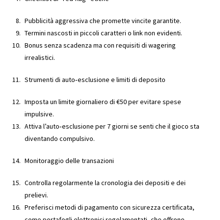
Pubblicità aggressiva che promette vincite garantite.
Termini nascosti in piccoli caratteri o link non evidenti.
Bonus senza scadenza ma con requisiti di wagering
irrealistici.
Strumenti di auto‑esclusione e limiti di deposito
Imposta un limite giornaliero di €50 per evitare spese
impulsive.
Attiva l’auto‑esclusione per 7 giorni se senti che il gioco sta
diventando compulsivo.
Monitoraggio delle transazioni
Controlla regolarmente la cronologia dei depositi e dei
prelievi.
Preferisci metodi di pagamento con sicurezza certificata,
come portafogli elettronici regolamentati, che offrono