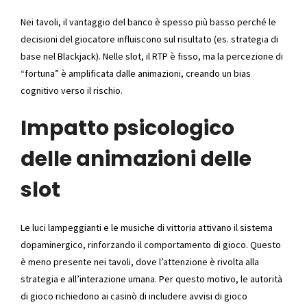
Nei tavoli, il vantaggio del banco è spesso più basso perché le
decisioni del giocatore influiscono sul risultato (es. strategia di
base nel Blackjack). Nelle slot, il RTP è fisso, ma la percezione di
“fortuna” è amplificata dalle animazioni, creando un bias
cognitivo verso il rischio.
Impatto psicologico
delle animazioni delle
slot
Le luci lampeggianti e le musiche di vittoria attivano il sistema
dopaminergico, rinforzando il comportamento di gioco. Questo
è meno presente nei tavoli, dove l’attenzione è rivolta alla
strategia e all’interazione umana. Per questo motivo, le autorità
di gioco richiedono ai casinò di includere avvisi di gioco