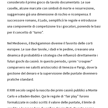
considerato il primo gioco da tavolo documentato. Le sue
caselle, alcune marcate con simboli di morte e resurrezione,
suggerivano già una dimensione di rischio e ricompensa. Il
successore romano, il Ludo, semplificò le regole e introdusse
una componente di competizione tra i giocatori, ponendo le basi
per il concetto di “turno”.
Nel Medioevo, il Backgammon divenne il favorito delle corti
europee. Le sue due tavole, i dadi e le pedine, creavano una
dinamica di probabilità e strategia che influenzò direttamente i
futuri giochi da casinò. In questo periodo, i primi “croupier”
comparvero nei salotti aristocratici di Venezia e Parigi, dove la
gestione del denaro e la supervisione delle puntate divennero
pratiche standard.
Il XVIII secolo segnò la nascita dei primi casinò pubblici a Monte
Carlo e a Baden‑Baden. Qui le regole di “fair play” furono
formalizzate in codici scritti: il valore delle puntate, il limite di