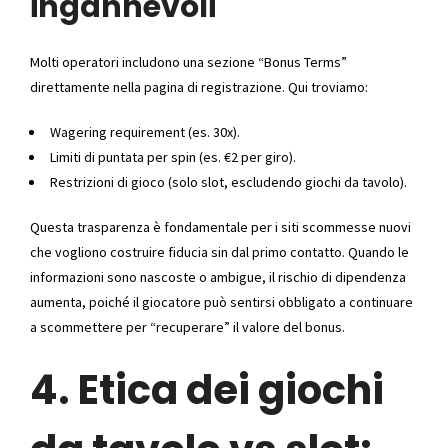
ingannevoli
Molti operatori includono una sezione “Bonus Terms”
direttamente nella pagina di registrazione. Qui troviamo:
Wagering requirement (es. 30x).
Limiti di puntata per spin (es. €2 per giro).
Restrizioni di gioco (solo slot, escludendo giochi da tavolo).
Questa trasparenza è fondamentale per i siti scommesse nuovi
che vogliono costruire fiducia sin dal primo contatto. Quando le
informazioni sono nascoste o ambigue, il rischio di dipendenza
aumenta, poiché il giocatore può sentirsi obbligato a continuare
a scommettere per “recuperare” il valore del bonus.
4. Etica dei giochi