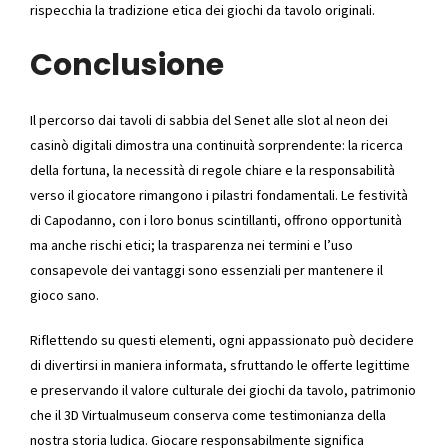
rispecchia la tradizione etica dei giochi da tavolo originali.
Conclusione
Il percorso dai tavoli di sabbia del Senet alle slot al neon dei
casinò digitali dimostra una continuità sorprendente: la ricerca
della fortuna, la necessità di regole chiare e la responsabilità
verso il giocatore rimangono i pilastri fondamentali. Le festività
di Capodanno, con i loro bonus scintillanti, offrono opportunità
ma anche rischi etici; la trasparenza nei termini e l’uso
consapevole dei vantaggi sono essenziali per mantenere il
gioco sano.
Riflettendo su questi elementi, ogni appassionato può decidere
di divertirsi in maniera informata, sfruttando le offerte legittime
e preservando il valore culturale dei giochi da tavolo, patrimonio
che il 3D Virtualmuseum conserva come testimonianza della
nostra storia ludica. Giocare responsabilmente significa