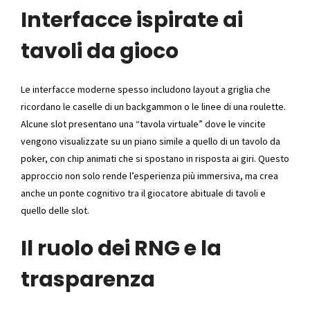
Interfacce ispirate ai
tavoli da gioco
Le interfacce moderne spesso includono layout a griglia che
ricordano le caselle di un backgammon o le linee di una roulette.
Alcune slot presentano una “tavola virtuale” dove le vincite
vengono visualizzate su un piano simile a quello di un tavolo da
poker, con chip animati che si spostano in risposta ai giri. Questo
approccio non solo rende l’esperienza più immersiva, ma crea
anche un ponte cognitivo tra il giocatore abituale di tavoli e
quello delle slot.
Il ruolo dei RNG e la
trasparenza