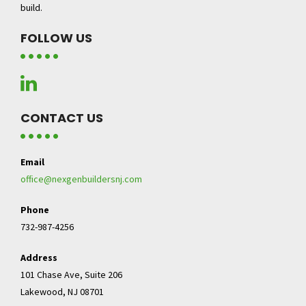
build.
FOLLOW US
CONTACT US
Email
office@nexgenbuildersnj.com
Phone
732-987-4256
Address
101 Chase Ave, Suite 206
Lakewood, NJ 08701