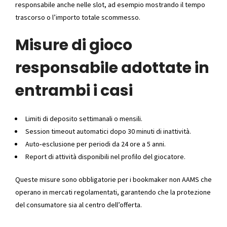
responsabile anche nelle slot, ad esempio mostrando il tempo
trascorso o l’importo totale scommesso.
Misure di gioco
responsabile adottate in
entrambi i casi
Limiti di deposito settimanali o mensili.
Session timeout automatici dopo 30 minuti di inattività.
Auto‑esclusione per periodi da 24 ore a 5 anni.
Report di attività disponibili nel profilo del giocatore.
Queste misure sono obbligatorie per i bookmaker non AAMS che
operano in mercati regolamentati, garantendo che la protezione
del consumatore sia al centro dell’offerta.