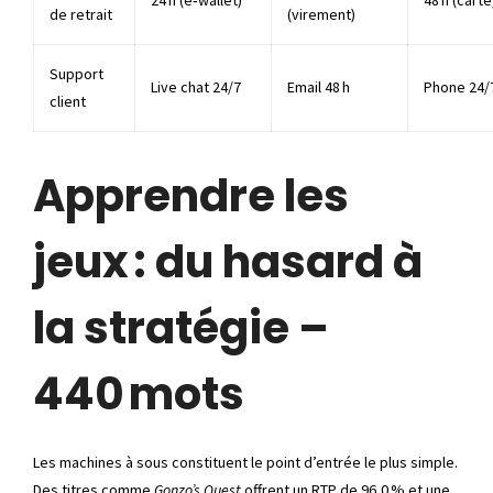
24 h (e‑wallet)
48 h (carte
de retrait
(virement)
Support
Live chat 24/7
Email 48 h
Phone 24/
client
Apprendre les
jeux : du hasard à
la stratégie –
440 mots
Les machines à sous constituent le point d’entrée le plus simple.
Des titres comme
Gonzo’s Quest
offrent un RTP de 96,0 % et une