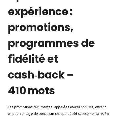
expérience :
promotions,
programmes de
fidélité et
cash‑back –
410 mots
Les promotions récurrentes, appelées
reload bonuses
, offrent
un pourcentage de bonus sur chaque dépôt supplémentaire. Par