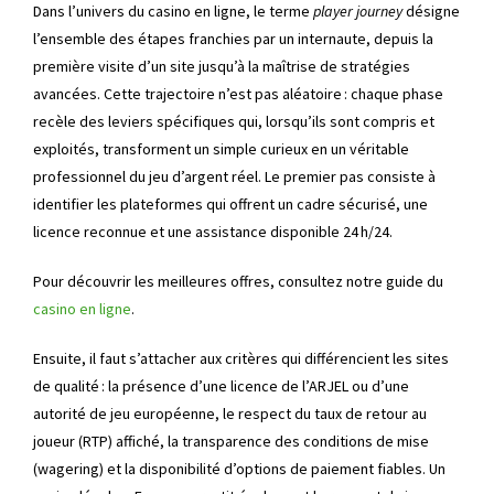
Dans l’univers du casino en ligne, le terme
player journey
désigne
l’ensemble des étapes franchies par un internaute, depuis la
première visite d’un site jusqu’à la maîtrise de stratégies
avancées. Cette trajectoire n’est pas aléatoire : chaque phase
recèle des leviers spécifiques qui, lorsqu’ils sont compris et
exploités, transforment un simple curieux en un véritable
professionnel du jeu d’argent réel. Le premier pas consiste à
identifier les plateformes qui offrent un cadre sécurisé, une
licence reconnue et une assistance disponible 24 h/24.
Pour découvrir les meilleures offres, consultez notre guide du
casino en ligne
.
Ensuite, il faut s’attacher aux critères qui différencient les sites
de qualité : la présence d’une licence de l’ARJEL ou d’une
autorité de jeu européenne, le respect du taux de retour au
joueur (RTP) affiché, la transparence des conditions de mise
(wagering) et la disponibilité d’options de paiement fiables. Un