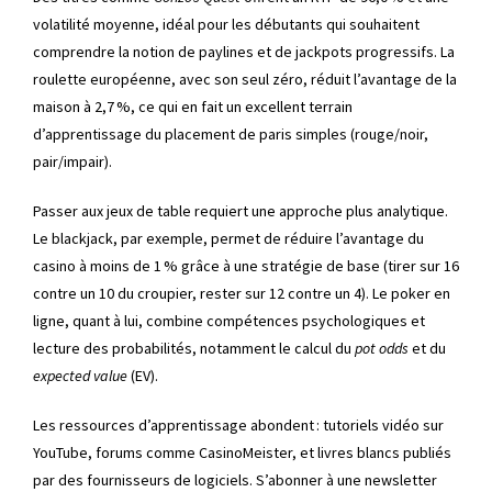
volatilité moyenne, idéal pour les débutants qui souhaitent
comprendre la notion de paylines et de jackpots progressifs. La
roulette européenne, avec son seul zéro, réduit l’avantage de la
maison à 2,7 %, ce qui en fait un excellent terrain
d’apprentissage du placement de paris simples (rouge/noir,
pair/impair).
Passer aux jeux de table requiert une approche plus analytique.
Le blackjack, par exemple, permet de réduire l’avantage du
casino à moins de 1 % grâce à une stratégie de base (tirer sur 16
contre un 10 du croupier, rester sur 12 contre un 4). Le poker en
ligne, quant à lui, combine compétences psychologiques et
lecture des probabilités, notamment le calcul du
pot odds
et du
expected value
(EV).
Les ressources d’apprentissage abondent : tutoriels vidéo sur
YouTube, forums comme CasinoMeister, et livres blancs publiés
par des fournisseurs de logiciels. S’abonner à une newsletter