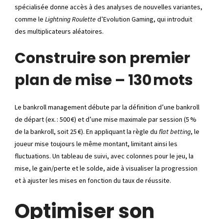
spécialisée donne accès à des analyses de nouvelles variantes,
comme le
Lightning Roulette
d’Evolution Gaming, qui introduit
des multiplicateurs aléatoires.
Construire son premier
plan de mise – 130 mots
Le bankroll management débute par la définition d’une bankroll
de départ (ex. : 500 €) et d’une mise maximale par session (5 %
de la bankroll, soit 25 €). En appliquant la règle du
flat betting
, le
joueur mise toujours le même montant, limitant ainsi les
fluctuations. Un tableau de suivi, avec colonnes pour le jeu, la
mise, le gain/perte et le solde, aide à visualiser la progression
et à ajuster les mises en fonction du taux de réussite.
Optimiser son