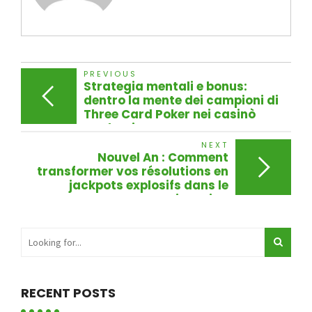
PREVIOUS
Strategia mentali e bonus:
dentro la mente dei campioni di
Three Card Poker nei casinò
moderni
NEXT
Nouvel An : Comment
transformer vos résolutions en
jackpots explosifs dans le
iGaming
RECENT POSTS