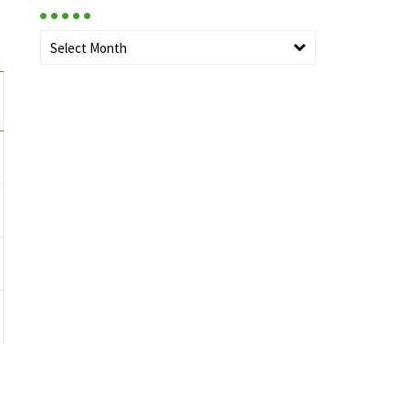
Select Month