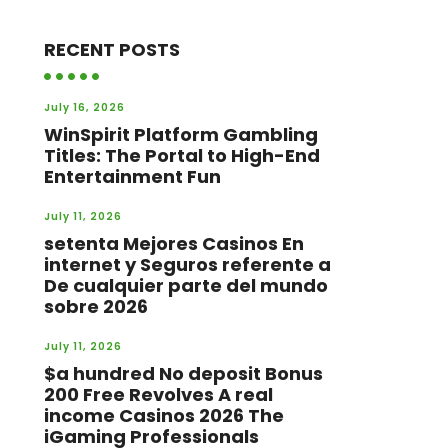
RECENT POSTS
July 16, 2026
WinSpirit Platform Gambling
Titles: The Portal to High-End
Entertainment Fun
July 11, 2026
setenta Mejores Casinos En
internet y Seguros referente a
De cualquier parte del mundo
sobre 2026
July 11, 2026
$a hundred No deposit Bonus
200 Free Revolves A real
income Casinos 2026 The
iGaming Professionals