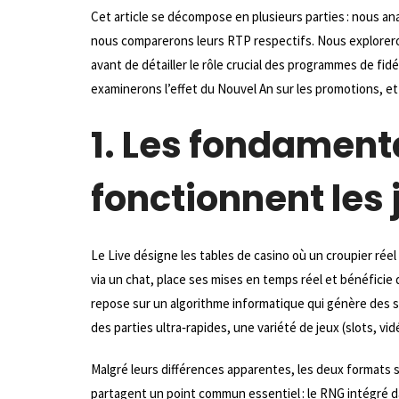
Cet article se décompose en plusieurs parties : nous a
nous comparerons leurs RTP respectifs. Nous exploreron
avant de détailler le rôle crucial des programmes de fid
examinerons l’effet du Nouvel An sur les promotions, et 
1. Les fondamen
fonctionnent les 
Le Live désigne les tables de casino où un croupier réel 
via un chat, place ses mises en temps réel et bénéficie
repose sur un algorithme informatique qui génère des 
des parties ultra‑rapides, une variété de jeux (slots, vid
Malgré leurs différences apparentes, les deux formats
partagent un point commun essentiel : le RNG intégré da