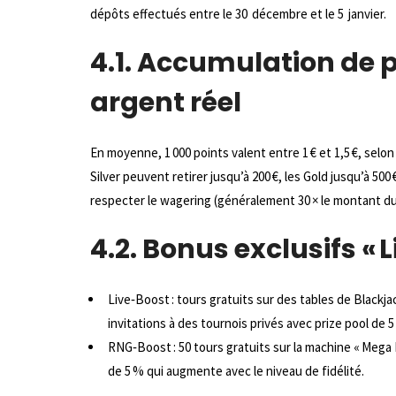
dépôts effectués entre le 30 décembre et le 5 janvier.
4.1. Accumulation de p
argent réel
En moyenne, 1 000 points valent entre 1 € et 1,5 €, selo
Silver peuvent retirer jusqu’à 200 €, les Gold jusqu’à 500 
respecter le wagering (généralement 30 × le montant d
4.2. Bonus exclusifs « 
Live‑Boost : tours gratuits sur des tables de Blackj
invitations à des tournois privés avec prize pool de 5 
RNG‑Boost : 50 tours gratuits sur la machine « Mega F
de 5 % qui augmente avec le niveau de fidélité.