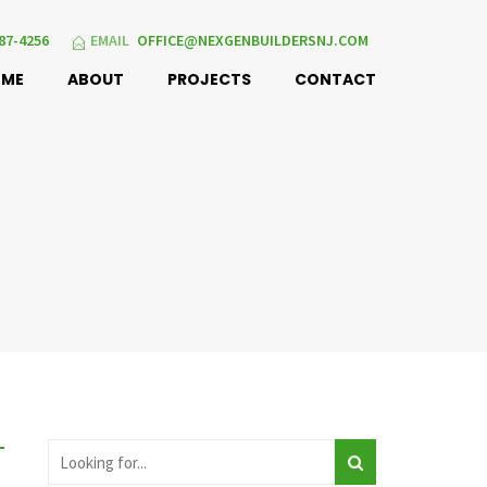
87-4256
EMAIL
OFFICE@NEXGENBUILDERSNJ.COM
OME
ABOUT
PROJECTS
CONTACT