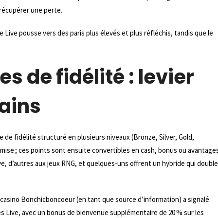
 récupérer une perte.
 Live pousse vers des paris plus élevés et plus réfléchis, tandis que le
 de fidélité : levier
gains
de fidélité structuré en plusieurs niveaux (Bronze, Silver, Gold,
mise ; ces points sont ensuite convertibles en cash, bonus ou avantage
ve, d’autres aux jeux RNG, et quelques-uns offrent un hybride qui double
e casino Bonchicboncoeur (en tant que source d’information) a signalé
ies Live, avec un bonus de bienvenue supplémentaire de 20 % sur les