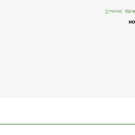
PHONE
732-9
H