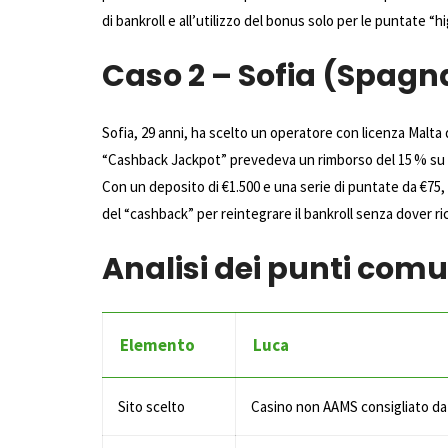
di bankroll e all’utilizzo del bonus solo per le puntate “hi
Caso 2 – Sofia (Spagn
Sofia, 29 anni, ha scelto un operatore con licenza Malta
“Cashback Jackpot” prevedeva un rimborso del 15 % su tut
Con un deposito di €1.500 e una serie di puntate da €75, h
del “cashback” per reintegrare il bankroll senza dover ri
Analisi dei punti comu
Elemento
Luca
Sito scelto
Casino non AAMS consigliato da