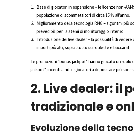
Base di giocatori in espansione – le licenze non‑AA
popolazione di scommettitori di circa 15 % all’anno.
Miglioramento della tecnologia RNG – algoritmi più sof
prevedibili per i sistemi di monitoraggio interno.
Introduzione dei live dealer – la possibilità di veder
importi più alti, soprattutto su roulette e baccarat.
Le promozioni “bonus jackpot” hanno giocato un ruolo chi
jackpot”, incentivando i giocatori a depositare più spes
2. Live dealer: il
tradizionale e on
Evoluzione della tecno