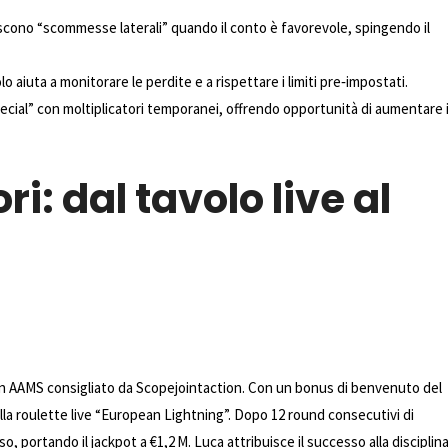
scono “scommesse laterali” quando il conto è favorevole, spingendo il
olo aiuta a monitorare le perdite e a rispettare i limiti pre‑impostati.
ecial” con moltiplicatori temporanei, offrendo opportunità di aumentare i
ori: dal tavolo live al
 non AAMS consigliato da Scopejointaction. Con un bonus di benvenuto del
ulla roulette live “European Lightning”. Dopo 12 round consecutivi di
so, portando il jackpot a €1,2 M. Luca attribuisce il successo alla disciplin