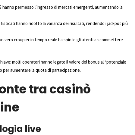
MS hanno permesso l’ingresso di mercati emergenti, aumentando la
isticati hanno ridotto la varianza dei risultati, rendendo i jackpot più
e un vero croupier in tempo reale ha spinto gli utenti a scommettere
ave: molti operatori hanno legato il valore del bonus al “potenziale
so per aumentare la quota di partecipazione.
 ponte tra casinò
line
logia live