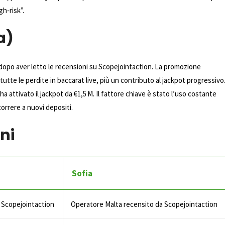
gh‑risk”.
a)
 dopo aver letto le recensioni su Scopejointaction. La promozione
te le perdite in baccarat live, più un contributo al jackpot progressivo
a attivato il jackpot da €1,5 M. Il fattore chiave è stato l’uso costante
correre a nuovi depositi.
ni
Sofia
 Scopejointaction
Operatore Malta recensito da Scopejointaction