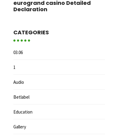
eurogrand casino Detailed
Declaration
CATEGORIES
03.06
1
Audio
Betlabel
Education
Gallery