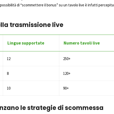
possibilità di “scommettere il bonus” su un tavolo live è infatti percepita
lla trasmissione live
Lingue supportate
Numero tavoli live
12
250+
8
120+
10
90+
uenzano le strategie di scommessa