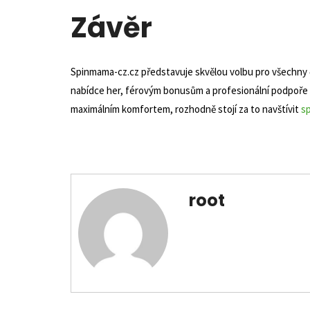
Závěr
Spinmama-cz.cz představuje skvělou volbu pro všechny če
nabídce her, férovým bonusům a profesionální podpoře si
maximálním komfortem, rozhodně stojí za to navštívit
s
root