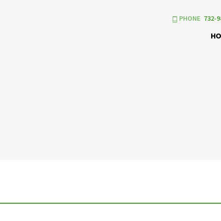
PHONE
732-9
H