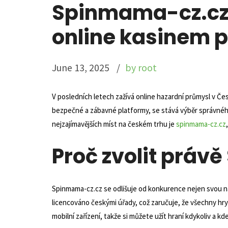
Spinmama-cz.cz
online kasinem p
June 13, 2025
by root
V posledních letech zažívá online hazardní průmysl v Čes
bezpečné a zábavné platformy, se stává výběr správného
nejzajímavějších míst na českém trhu je
spinmama-cz.cz
Proč zvolit práv
Spinmama-cz.cz se odlišuje od konkurence nejen svou na
licencováno českými úřady, což zaručuje, že všechny hry
mobilní zařízení, takže si můžete užít hraní kdykoliv a kde