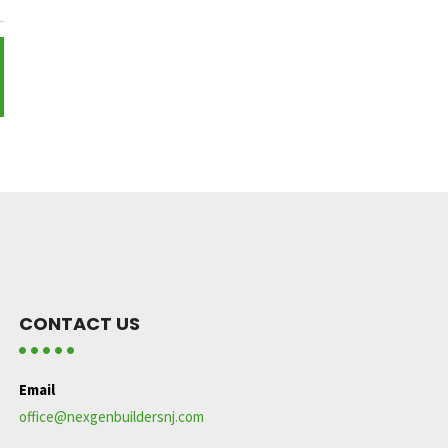
CONTACT US
Email
office@nexgenbuildersnj.com