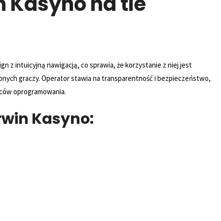
n Kasyno na tle
 z intuicyjną nawigacją, co sprawia, że korzystanie z niej jest
onych graczy. Operator stawia na transparentność i bezpieczeństwo,
wców oprogramowania.
rwin Kasyno: