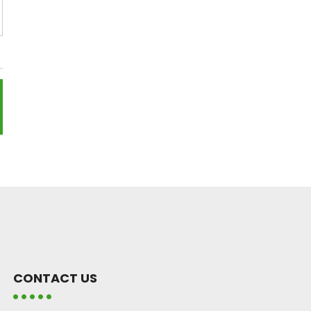
CONTACT US