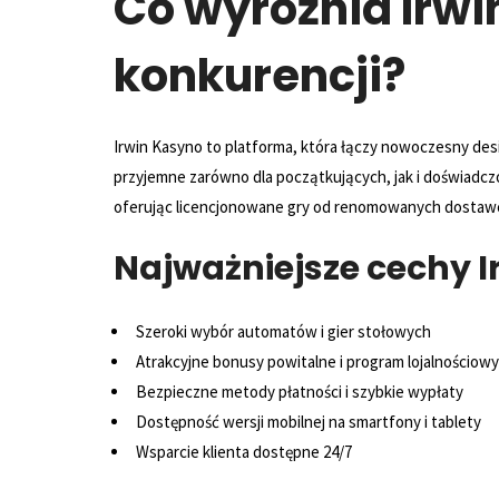
Co wyróżnia Irwi
konkurencji?
Irwin Kasyno to platforma, która łączy nowoczesny design
przyjemne zarówno dla początkujących, jak i doświadcz
oferując licencjonowane gry od renomowanych dosta
Najważniejsze cechy I
Szeroki wybór automatów i gier stołowych
Atrakcyjne bonusy powitalne i program lojalnościowy
Bezpieczne metody płatności i szybkie wypłaty
Dostępność wersji mobilnej na smartfony i tablety
Wsparcie klienta dostępne 24/7