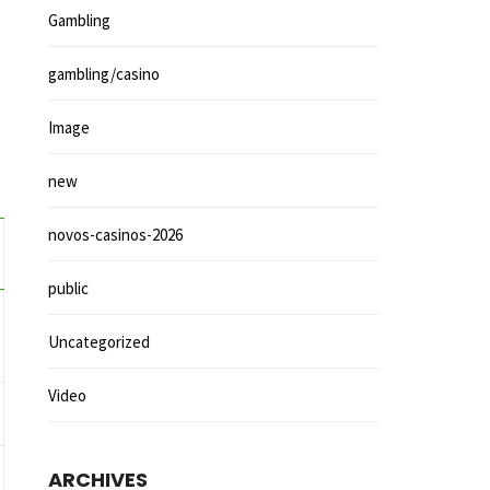
Gambling
gambling/casino
Image
new
novos-casinos-2026
public
Uncategorized
Video
ARCHIVES