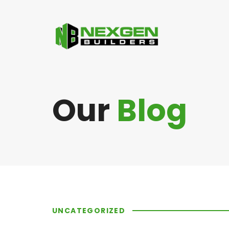
Our
Blog
UNCATEGORIZED