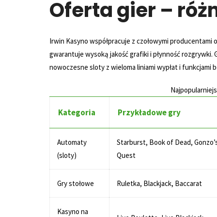
Oferta gier – róż
Irwin Kasyno współpracuje z czołowymi producentami o
gwarantuje wysoką jakość grafiki i płynność rozgrywki
nowoczesne sloty z wieloma liniami wypłat i funkcjami
Najpopularniejs
Kategoria
Przykładowe gry
Automaty
Starburst, Book of Dead, Gonzo’
(sloty)
Quest
Gry stołowe
Ruletka, Blackjack, Baccarat
Kasyno na