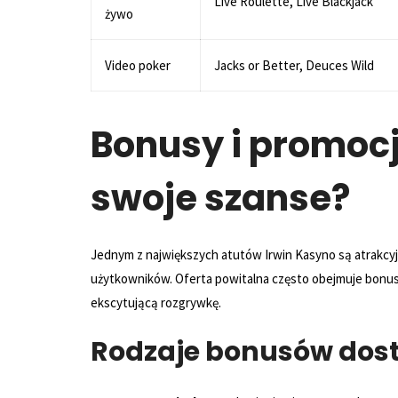
Live Roulette, Live Blackjack
żywo
Video poker
Jacks or Better, Deuces Wild
Bonusy i promocj
swoje szanse?
Jednym z największych atutów Irwin Kasyno są atrakcyjn
użytkowników. Oferta powitalna często obejmuje bonus 
ekscytującą rozgrywkę.
Rodzaje bonusów dost