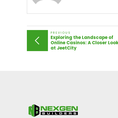
PREVIOUS
Exploring the Landscape of
Online Casinos: A Closer Loo
at JeetCity