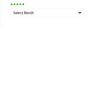
Select Month