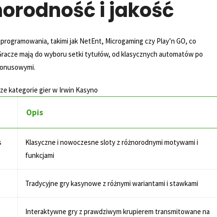
norodność i jakość
programowania, takimi jak NetEnt, Microgaming czy Play’n GO, co
. Gracze mają do wyboru setki tytułów, od klasycznych automatów po
 bonusowymi.
ze kategorie gier w Irwin Kasyno
Opis
s
Klasyczne i nowoczesne sloty z różnorodnymi motywami i
funkcjami
Tradycyjne gry kasynowe z różnymi wariantami i stawkami
Interaktywne gry z prawdziwym krupierem transmitowane na