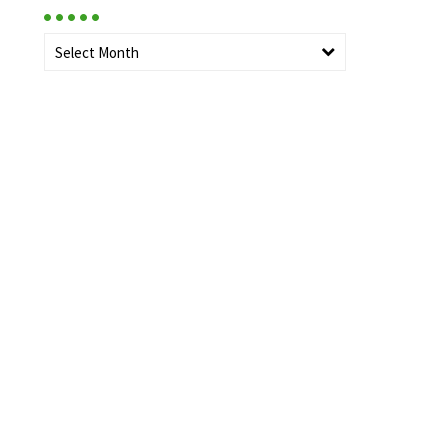
Select Month