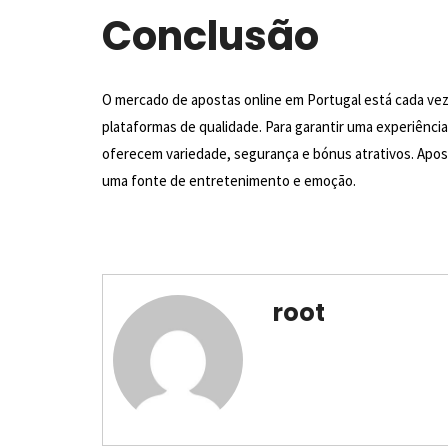
Conclusão
O mercado de apostas online em Portugal está cada vez 
plataformas de qualidade. Para garantir uma experiência
oferecem variedade, segurança e bónus atrativos. Apos
uma fonte de entretenimento e emoção.
root