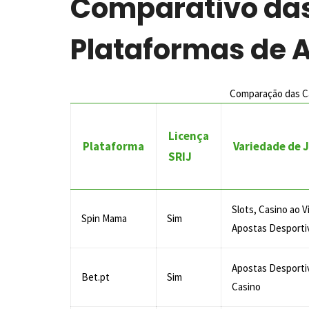
Comparativo das
Plataformas de 
Comparação das Ca
Licença
Plataforma
Variedade de 
SRIJ
Slots, Casino ao V
Spin Mama
Sim
Apostas Desporti
Apostas Desporti
Bet.pt
Sim
Casino