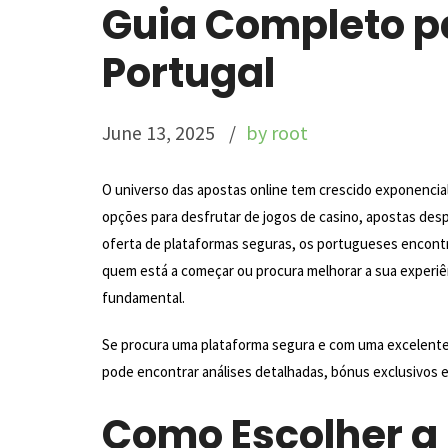
Guia Completo p
Portugal
June 13, 2025
by root
O universo das apostas online tem crescido exponenci
opções para desfrutar de jogos de casino, apostas desp
oferta de plataformas seguras, os portugueses encontra
quem está a começar ou procura melhorar a sua experiên
fundamental.
Se procura uma plataforma segura e com uma excelente
pode encontrar análises detalhadas, bónus exclusivos e
Como Escolher a