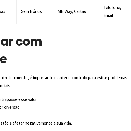
Telefone,
vas
Sem Bónus
MB Way, Cartão
Email
tar com
de
ntretenimento, é importante manter o controlo para evitar problemas
nciais:
trapasse esse valor.
or diversão.
estão a afetar negativamente a sua vida.