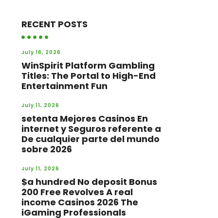
m
RECENT POSTS
July 16, 2026
WinSpirit Platform Gambling
Titles: The Portal to High-End
Entertainment Fun
July 11, 2026
setenta Mejores Casinos En
internet y Seguros referente a
De cualquier parte del mundo
sobre 2026
July 11, 2026
$a hundred No deposit Bonus
200 Free Revolves A real
income Casinos 2026 The
iGaming Professionals