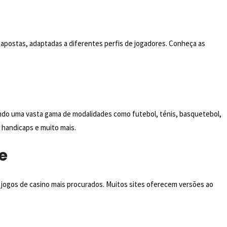
apostas, adaptadas a diferentes perfis de jogadores. Conheça as
ndo uma vasta gama de modalidades como futebol, ténis, basquetebol,
 handicaps e muito mais.
e
os jogos de casino mais procurados. Muitos sites oferecem versões ao