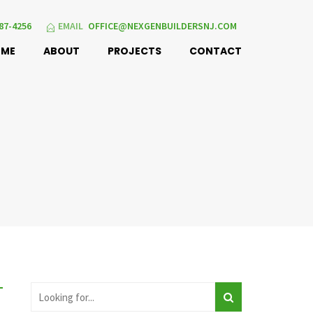
87-4256
EMAIL
OFFICE@NEXGENBUILDERSNJ.COM
OME
ABOUT
PROJECTS
CONTACT