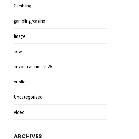
Gambling
gambling/casino
Image
new
novos-casinos-2026
public
Uncategorized
Video
ARCHIVES