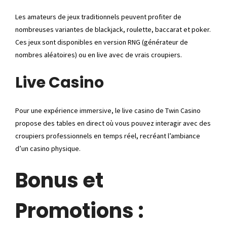
Les amateurs de jeux traditionnels peuvent profiter de
nombreuses variantes de blackjack, roulette, baccarat et poker.
Ces jeux sont disponibles en version RNG (générateur de
nombres aléatoires) ou en live avec de vrais croupiers.
Live Casino
Pour une expérience immersive, le live casino de Twin Casino
propose des tables en direct où vous pouvez interagir avec des
croupiers professionnels en temps réel, recréant l’ambiance
d’un casino physique.
Bonus et
Promotions :