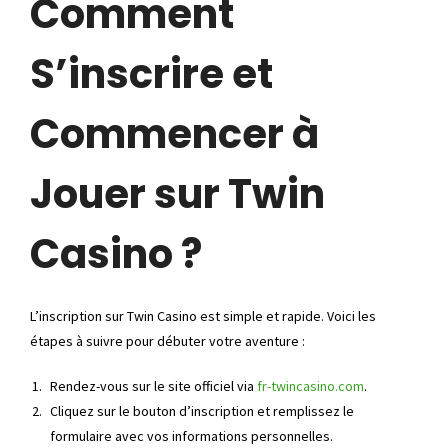
Comment
S’inscrire et
Commencer à
Jouer sur Twin
Casino ?
L’inscription sur Twin Casino est simple et rapide. Voici les
étapes à suivre pour débuter votre aventure :
Rendez-vous sur le site officiel via
fr-twincasino.com
.
Cliquez sur le bouton d’inscription et remplissez le
formulaire avec vos informations personnelles.