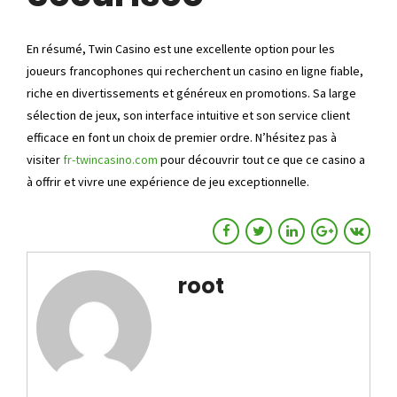
En résumé, Twin Casino est une excellente option pour les
joueurs francophones qui recherchent un casino en ligne fiable,
riche en divertissements et généreux en promotions. Sa large
sélection de jeux, son interface intuitive et son service client
efficace en font un choix de premier ordre. N’hésitez pas à
visiter
fr-twincasino.com
pour découvrir tout ce que ce casino a
à offrir et vivre une expérience de jeu exceptionnelle.
root