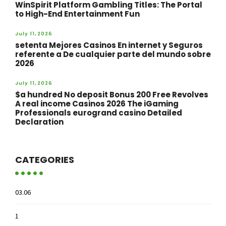
WinSpirit Platform Gambling Titles: The Portal
to High-End Entertainment Fun
July 11, 2026
setenta Mejores Casinos En internet y Seguros
referente a De cualquier parte del mundo sobre
2026
July 11, 2026
$a hundred No deposit Bonus 200 Free Revolves
A real income Casinos 2026 The iGaming
Professionals eurogrand casino Detailed
Declaration
CATEGORIES
03.06
1