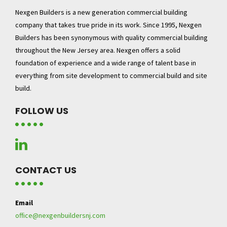
Nexgen Builders is a new generation commercial building
company that takes true pride in its work. Since 1995, Nexgen
Builders has been synonymous with quality commercial building
throughout the New Jersey area. Nexgen offers a solid
foundation of experience and a wide range of talent base in
everything from site development to commercial build and site
build.
FOLLOW US
CONTACT US
Email
office@nexgenbuildersnj.com