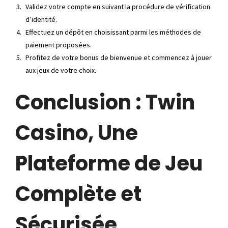
Validez votre compte en suivant la procédure de vérification
d’identité.
Effectuez un dépôt en choisissant parmi les méthodes de
paiement proposées.
Profitez de votre bonus de bienvenue et commencez à jouer
aux jeux de votre choix.
Conclusion : Twin
Casino, Une
Plateforme de Jeu
Complète et
Sécurisée