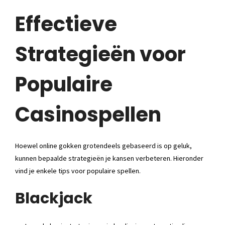
Effectieve
Strategieën voor
Populaire
Casinospellen
Hoewel online gokken grotendeels gebaseerd is op geluk,
kunnen bepaalde strategieën je kansen verbeteren. Hieronder
vind je enkele tips voor populaire spellen.
Blackjack