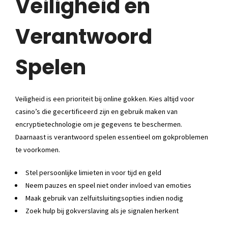
Veiligheid en
Verantwoord
Spelen
Veiligheid is een prioriteit bij online gokken. Kies altijd voor
casino’s die gecertificeerd zijn en gebruik maken van
encryptietechnologie om je gegevens te beschermen.
Daarnaast is verantwoord spelen essentieel om gokproblemen
te voorkomen.
Stel persoonlijke limieten in voor tijd en geld
Neem pauzes en speel niet onder invloed van emoties
Maak gebruik van zelfuitsluitingsopties indien nodig
Zoek hulp bij gokverslaving als je signalen herkent