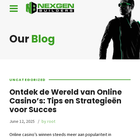
Our
Blog
UNCATEGORIZED
Ontdek de Wereld van Online
Casino’s: Tips en Strategieën
voor Succes
June 12, 2025
by root
Online casino’s winnen steeds meer aan populariteit in