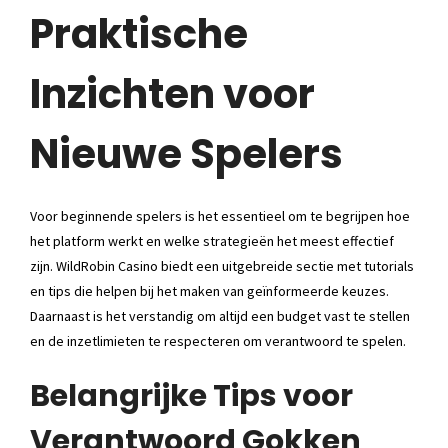
Praktische
Inzichten voor
Nieuwe Spelers
Voor beginnende spelers is het essentieel om te begrijpen hoe
het platform werkt en welke strategieën het meest effectief
zijn. WildRobin Casino biedt een uitgebreide sectie met tutorials
en tips die helpen bij het maken van geïnformeerde keuzes.
Daarnaast is het verstandig om altijd een budget vast te stellen
en de inzetlimieten te respecteren om verantwoord te spelen.
Belangrijke Tips voor
Verantwoord Gokken