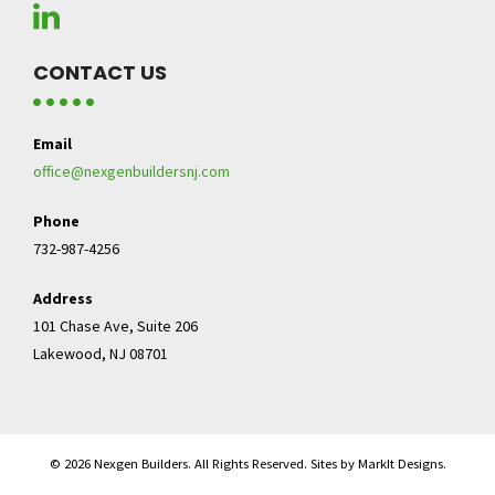
CONTACT US
Email
office@nexgenbuildersnj.com
Phone
732-987-4256
Address
101 Chase Ave, Suite 206
Lakewood, NJ 08701
© 2026 Nexgen Builders. All Rights Reserved. Sites by MarkIt Designs.