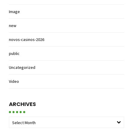
Image
new
novos-casinos-2026
public
Uncategorized
Video
ARCHIVES
Select Month