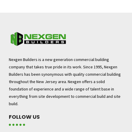
Nexgen Builders is a new generation commercial building
company that takes true pride in its work. Since 1995, Nexgen
Builders has been synonymous with quality commercial building
throughout the New Jersey area. Nexgen offers a solid
foundation of experience and a wide range of talent base in
everything from site development to commercial build and site
build.
FOLLOW US