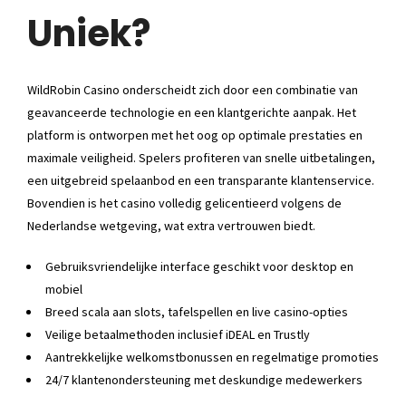
Uniek?
WildRobin Casino onderscheidt zich door een combinatie van
geavanceerde technologie en een klantgerichte aanpak. Het
platform is ontworpen met het oog op optimale prestaties en
maximale veiligheid. Spelers profiteren van snelle uitbetalingen,
een uitgebreid spelaanbod en een transparante klantenservice.
Bovendien is het casino volledig gelicentieerd volgens de
Nederlandse wetgeving, wat extra vertrouwen biedt.
Gebruiksvriendelijke interface geschikt voor desktop en
mobiel
Breed scala aan slots, tafelspellen en live casino-opties
Veilige betaalmethoden inclusief iDEAL en Trustly
Aantrekkelijke welkomstbonussen en regelmatige promoties
24/7 klantenondersteuning met deskundige medewerkers