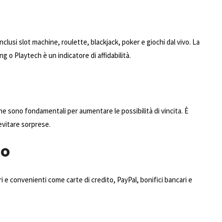
clusi slot machine, roulette, blackjack, poker e giochi dal vivo. La
 o Playtech è un indicatore di affidabilità.
he sono fondamentali per aumentare le possibilità di vincita. È
evitare sorprese.
to
i e convenienti come carte di credito, PayPal, bonifici bancari e