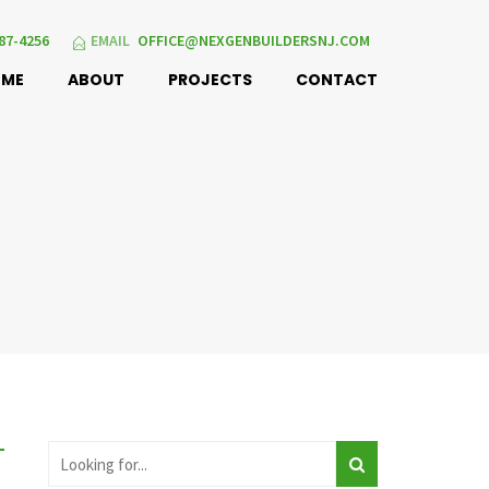
87-4256
EMAIL
OFFICE@NEXGENBUILDERSNJ.COM
OME
ABOUT
PROJECTS
CONTACT