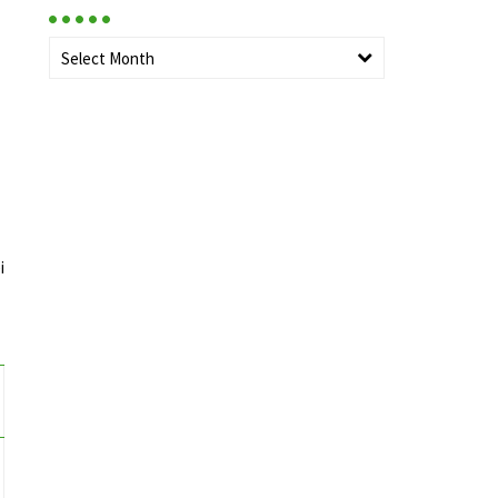
Select Month
i