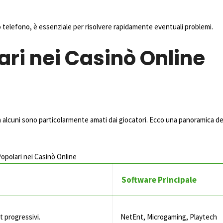
l o telefono, è essenziale per risolvere rapidamente eventuali problemi.
lari nei Casinò Online
ma alcuni sono particolarmente amati dai giocatori. Ecco una panoramica de
Popolari nei Casinò Online
Software Principale
t progressivi.
NetEnt, Microgaming, Playtech