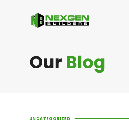
Our
Blog
UNCATEGORIZED