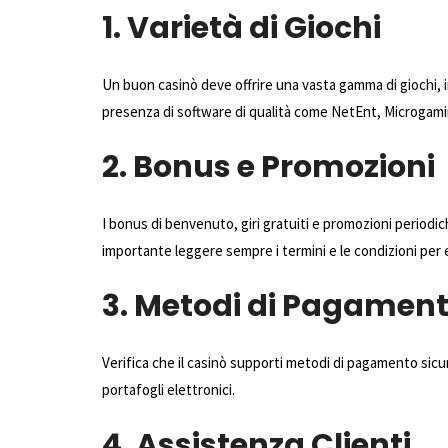
1. Varietà di Giochi
Un buon casinò deve offrire una vasta gamma di giochi, in
presenza di software di qualità come NetEnt, Microgaming
2. Bonus e Promozioni
I bonus di benvenuto, giri gratuiti e promozioni periodic
importante leggere sempre i termini e le condizioni per 
3. Metodi di Pagamen
Verifica che il casinò supporti metodi di pagamento sicur
portafogli elettronici.
4. Assistenza Clienti