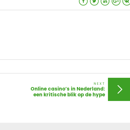
NEXT
Online casino’s in Nederland:
een kritische blik op de hype