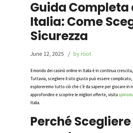
Guida Completa a
Italia: Come Sceg
Sicurezza
June 12, 2025
by root
Il mondo dei casinò online in Italia è in continua crescit
Tuttavia, scegliere il sito giusto può essere complicato,
esploreremo tutto ciò che c’è da sapere per giocare in m
approfondire e scoprire le migliori offerte, visita
spinsma
Italia.
Perché Scegliere