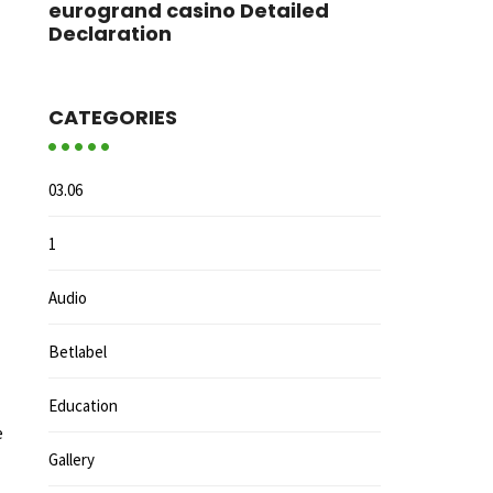
eurogrand casino Detailed
Declaration
CATEGORIES
03.06
1
Audio
Betlabel
Education
e
Gallery