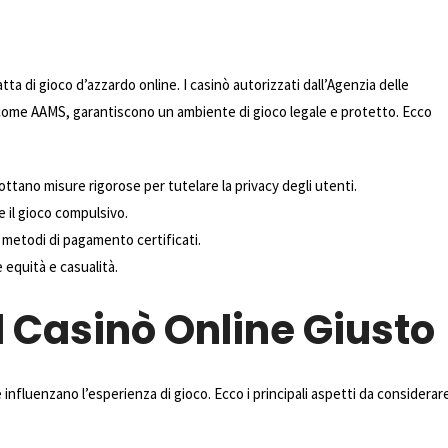
atta di gioco d’azzardo online. I casinò autorizzati dall’Agenzia delle
me AAMS, garantiscono un ambiente di gioco legale e protetto. Ecco
dottano misure rigorose per tutelare la privacy degli utenti.
e il gioco compulsivo.
n metodi di pagamento certificati.
 equità e casualità.
l Casinò Online Giusto
 influenzano l’esperienza di gioco. Ecco i principali aspetti da considerar