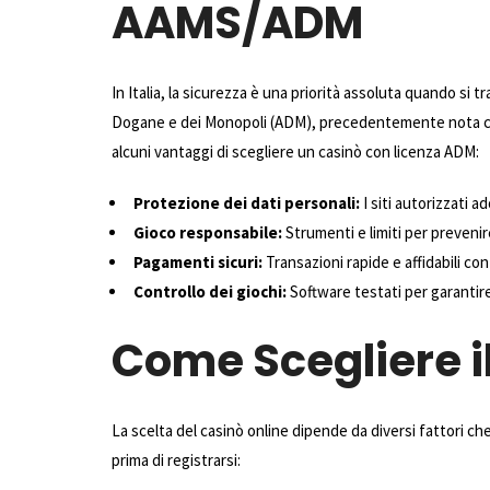
AAMS/ADM
In Italia, la sicurezza è una priorità assoluta quando si tr
Dogane e dei Monopoli (ADM), precedentemente nota co
alcuni vantaggi di scegliere un casinò con licenza ADM:
Protezione dei dati personali:
I siti autorizzati a
Gioco responsabile:
Strumenti e limiti per prevenir
Pagamenti sicuri:
Transazioni rapide e affidabili co
Controllo dei giochi:
Software testati per garantire
Come Scegliere i
La scelta del casinò online dipende da diversi fattori che
prima di registrarsi: