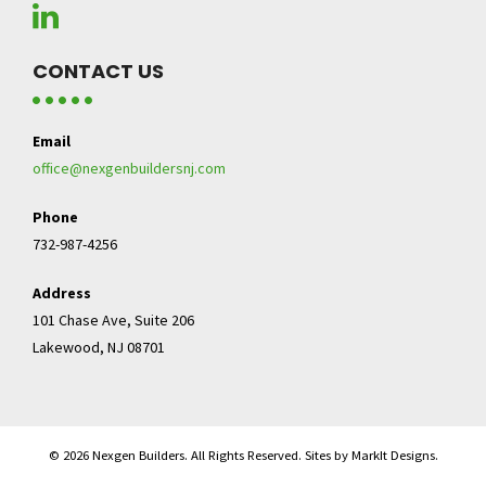
CONTACT US
Email
office@nexgenbuildersnj.com
Phone
732-987-4256
Address
101 Chase Ave, Suite 206
Lakewood, NJ 08701
© 2026 Nexgen Builders. All Rights Reserved. Sites by MarkIt Designs.