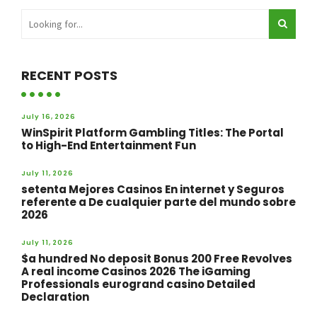
RECENT POSTS
July 16, 2026
WinSpirit Platform Gambling Titles: The Portal
to High-End Entertainment Fun
July 11, 2026
setenta Mejores Casinos En internet y Seguros
referente a De cualquier parte del mundo sobre
2026
July 11, 2026
$a hundred No deposit Bonus 200 Free Revolves
A real income Casinos 2026 The iGaming
Professionals eurogrand casino Detailed
Declaration