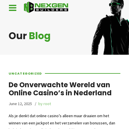
Our
Blog
UNCATEGORIZED
De Onverwachte Wereld van
Online Casino’s in Nederland
June 12, 2025
by root
Als je denkt dat online casino’s alleen maar draaien om het
winnen van een jackpot en het verzamelen van bonussen, dan