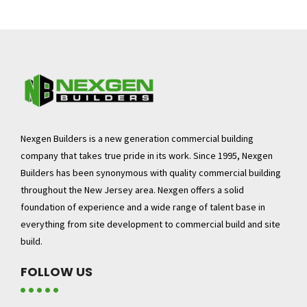
Nexgen Builders is a new generation commercial building
company that takes true pride in its work. Since 1995, Nexgen
Builders has been synonymous with quality commercial building
throughout the New Jersey area. Nexgen offers a solid
foundation of experience and a wide range of talent base in
everything from site development to commercial build and site
build.
FOLLOW US