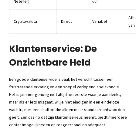
Neteller)
uur
Afha
Cryptovaluta
Direct
Variabel
van
Klantenservice: De
Onzichtbare Held
Een goede klantenservice is vaak het verschil tussen een
frustrerende ervaring en een soepel verlopend spelavondje.
Het is jammer genoeg niet altijd het eerste waar je aan denkt,
maar als er iets misgaat, wil je niet eindigen in een eindeloze
wachtrij met een chatbot die alleen maar standaardantwoorden
geeft. Een casino dat zijn klanten serieus neemt, biedt meerdere
contactmogelijkheden en reageert snel en adequaat.