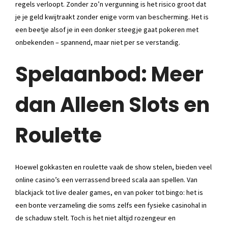
regels verloopt. Zonder zo’n vergunning is het risico groot dat
je je geld kwijtraakt zonder enige vorm van bescherming. Het is
een beetje alsof je in een donker steegje gaat pokeren met
onbekenden – spannend, maar niet per se verstandig.
Spelaanbod: Meer
dan Alleen Slots en
Roulette
Hoewel gokkasten en roulette vaak de show stelen, bieden veel
online casino’s een verrassend breed scala aan spellen. Van
blackjack tot live dealer games, en van poker tot bingo: het is
een bonte verzameling die soms zelfs een fysieke casinohal in
de schaduw stelt. Toch is het niet altijd rozengeur en