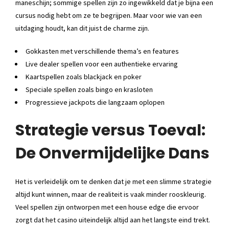
maneschijn; sommige spellen zijn zo ingewikkeld dat je bijna een
cursus nodig hebt om ze te begrijpen. Maar voor wie van een
uitdaging houdt, kan dit juist de charme zijn.
Gokkasten met verschillende thema’s en features
Live dealer spellen voor een authentieke ervaring
Kaartspellen zoals blackjack en poker
Speciale spellen zoals bingo en krasloten
Progressieve jackpots die langzaam oplopen
Strategie versus Toeval:
De Onvermijdelijke Dans
Het is verleidelijk om te denken dat je met een slimme strategie
altijd kunt winnen, maar de realiteit is vaak minder rooskleurig.
Veel spellen zijn ontworpen met een house edge die ervoor
zorgt dat het casino uiteindelijk altijd aan het langste eind trekt.