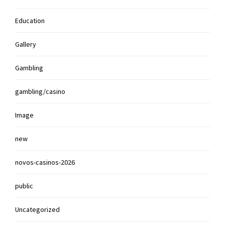
Education
Gallery
Gambling
gambling/casino
Image
new
novos-casinos-2026
public
Uncategorized