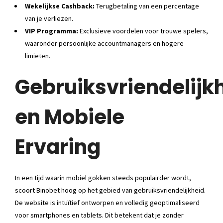
Wekelijkse Cashback:
Terugbetaling van een percentage
van je verliezen.
VIP Programma:
Exclusieve voordelen voor trouwe spelers,
waaronder persoonlijke accountmanagers en hogere
limieten.
Gebruiksvriendelijk
en Mobiele
Ervaring
In een tijd waarin mobiel gokken steeds populairder wordt,
scoort Binobet hoog op het gebied van gebruiksvriendelijkheid.
De website is intuïtief ontworpen en volledig geoptimaliseerd
voor smartphones en tablets. Dit betekent dat je zonder