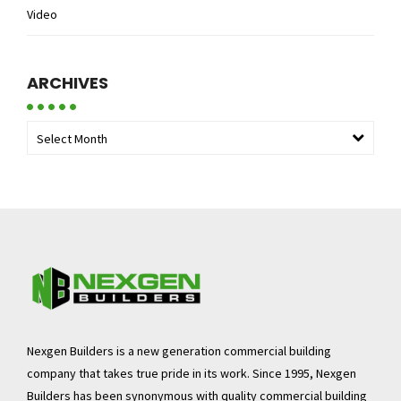
Video
ARCHIVES
Select Month
Nexgen Builders is a new generation commercial building
company that takes true pride in its work. Since 1995, Nexgen
Builders has been synonymous with quality commercial building