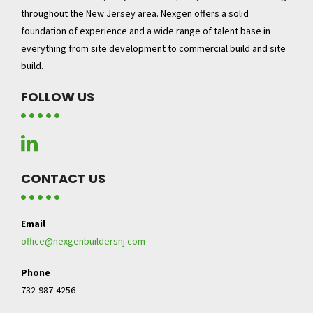
throughout the New Jersey area. Nexgen offers a solid
foundation of experience and a wide range of talent base in
everything from site development to commercial build and site
build.
FOLLOW US
CONTACT US
Email
office@nexgenbuildersnj.com
Phone
732-987-4256