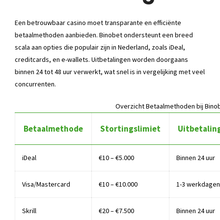
Een betrouwbaar casino moet transparante en efficiënte
betaalmethoden aanbieden. Binobet ondersteunt een breed
scala aan opties die populair zijn in Nederland, zoals iDeal,
creditcards, en e-wallets. Uitbetalingen worden doorgaans
binnen 24 tot 48 uur verwerkt, wat snel is in vergelijking met veel
concurrenten.
Overzicht Betaalmethoden bij Bino
Betaalmethode
Stortingslimiet
Uitbetalin
iDeal
€10 – €5.000
Binnen 24 uur
Visa/Mastercard
€10 – €10.000
1-3 werkdagen
Skrill
€20 – €7.500
Binnen 24 uur