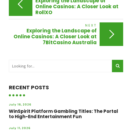
Exploring the Landscape of
Online Casinos: A Closer Look at
RollXO
NEXT
Exploring the Landscape of
Online Casinos: A Closer Look at
7BitCasino Australia
RECENT POSTS
July 16, 2026
WinSpirit Platform Gambling Titles: The Portal
to High-End Entertainment Fun
July 11, 2026