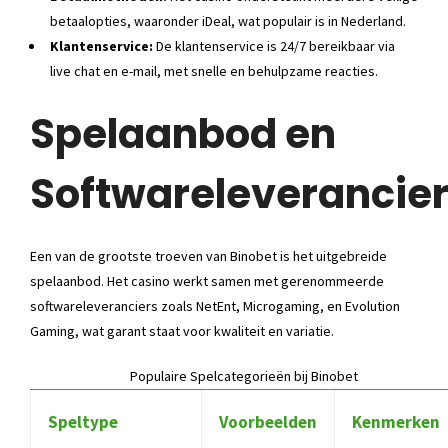
betaalopties, waaronder iDeal, wat populair is in Nederland.
Klantenservice:
De klantenservice is 24/7 bereikbaar via
live chat en e-mail, met snelle en behulpzame reacties.
Spelaanbod en
Softwareleverancie
Een van de grootste troeven van Binobet is het uitgebreide
spelaanbod. Het casino werkt samen met gerenommeerde
softwareleveranciers zoals NetEnt, Microgaming, en Evolution
Gaming, wat garant staat voor kwaliteit en variatie.
Populaire Spelcategorieën bij Binobet
Speltype
Voorbeelden
Kenmerken