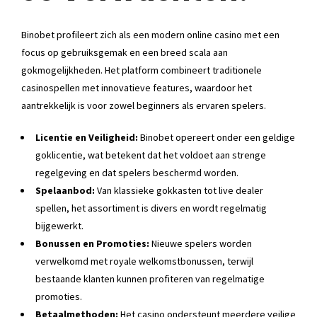
Binobet profileert zich als een modern online casino met een
focus op gebruiksgemak en een breed scala aan
gokmogelijkheden. Het platform combineert traditionele
casinospellen met innovatieve features, waardoor het
aantrekkelijk is voor zowel beginners als ervaren spelers.
Licentie en Veiligheid:
Binobet opereert onder een geldige
goklicentie, wat betekent dat het voldoet aan strenge
regelgeving en dat spelers beschermd worden.
Spelaanbod:
Van klassieke gokkasten tot live dealer
spellen, het assortiment is divers en wordt regelmatig
bijgewerkt.
Bonussen en Promoties:
Nieuwe spelers worden
verwelkomd met royale welkomstbonussen, terwijl
bestaande klanten kunnen profiteren van regelmatige
promoties.
Betaalmethoden:
Het casino ondersteunt meerdere veilige