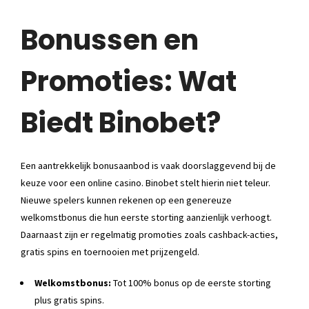
Bonussen en
Promoties: Wat
Biedt Binobet?
Een aantrekkelijk bonusaanbod is vaak doorslaggevend bij de
keuze voor een online casino. Binobet stelt hierin niet teleur.
Nieuwe spelers kunnen rekenen op een genereuze
welkomstbonus die hun eerste storting aanzienlijk verhoogt.
Daarnaast zijn er regelmatig promoties zoals cashback-acties,
gratis spins en toernooien met prijzengeld.
Welkomstbonus:
Tot 100% bonus op de eerste storting
plus gratis spins.