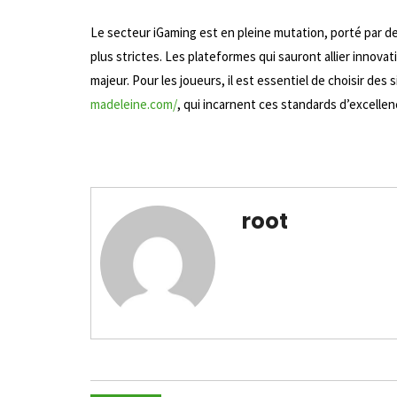
Le secteur iGaming est en pleine mutation, porté par 
plus strictes. Les plateformes qui sauront allier innova
majeur. Pour les joueurs, il est essentiel de choisir des
madeleine.com/
, qui incarnent ces standards d’excellen
root