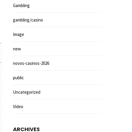
Gambling
gambling/casino
Image
new
novos-casinos-2026
public
Uncategorized
Video
ARCHIVES