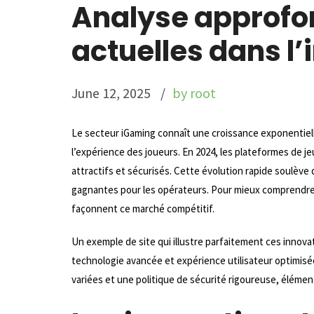
Analyse approfo
actuelles dans l
June 12, 2025
by root
Le secteur iGaming connaît une croissance exponentiel
l’expérience des joueurs. En 2024, les plateformes de jeu
attractifs et sécurisés. Cette évolution rapide soulève 
gagnantes pour les opérateurs. Pour mieux comprendre 
façonnent ce marché compétitif.
Un exemple de site qui illustre parfaitement ces innova
technologie avancée et expérience utilisateur optimisée
variées et une politique de sécurité rigoureuse, éléme