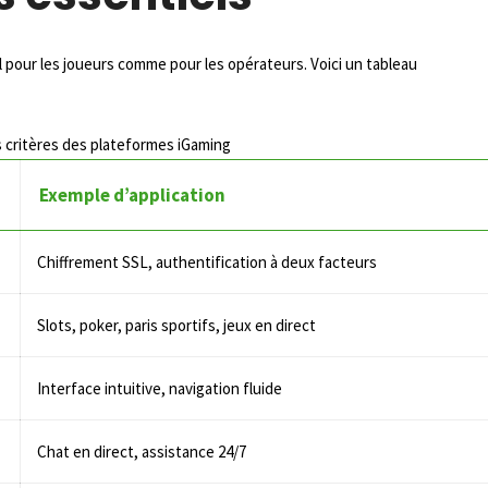
l pour les joueurs comme pour les opérateurs. Voici un tableau
 critères des plateformes iGaming
Exemple d’application
Chiffrement SSL, authentification à deux facteurs
Slots, poker, paris sportifs, jeux en direct
Interface intuitive, navigation fluide
Chat en direct, assistance 24/7