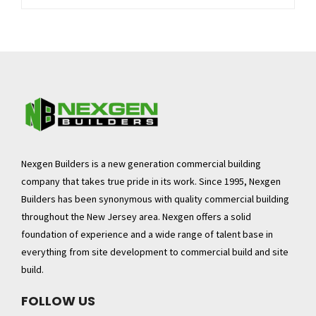
Nexgen Builders is a new generation commercial building
company that takes true pride in its work. Since 1995, Nexgen
Builders has been synonymous with quality commercial building
throughout the New Jersey area. Nexgen offers a solid
foundation of experience and a wide range of talent base in
everything from site development to commercial build and site
build.
FOLLOW US