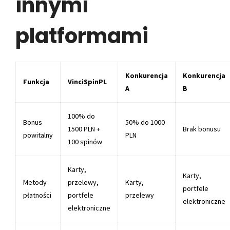
innymi
platformami
Konkurencja
Konkurencja
Funkcja
VinciSpinPL
A
B
100% do
Bonus
50% do 1000
1500 PLN +
Brak bonusu
powitalny
PLN
100 spinów
Karty,
Karty,
Metody
przelewy,
Karty,
portfele
płatności
portfele
przelewy
elektroniczne
elektroniczne