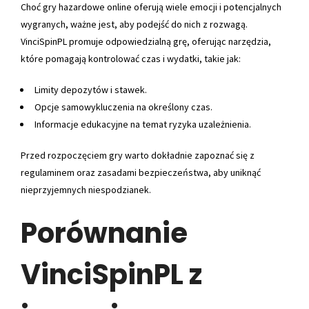
Choć gry hazardowe online oferują wiele emocji i potencjalnych
wygranych, ważne jest, aby podejść do nich z rozwagą.
VinciSpinPL promuje odpowiedzialną grę, oferując narzędzia,
które pomagają kontrolować czas i wydatki, takie jak:
Limity depozytów i stawek.
Opcje samowykluczenia na określony czas.
Informacje edukacyjne na temat ryzyka uzależnienia.
Przed rozpoczęciem gry warto dokładnie zapoznać się z
regulaminem oraz zasadami bezpieczeństwa, aby uniknąć
nieprzyjemnych niespodzianek.
Porównanie
VinciSpinPL z