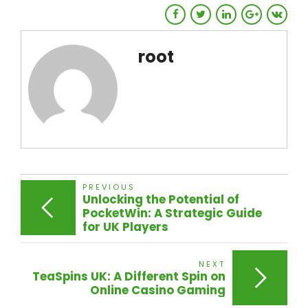
root
PREVIOUS
Unlocking the Potential of
PocketWin: A Strategic Guide
for UK Players
NEXT
TeaSpins UK: A Different Spin on
Online Casino Gaming