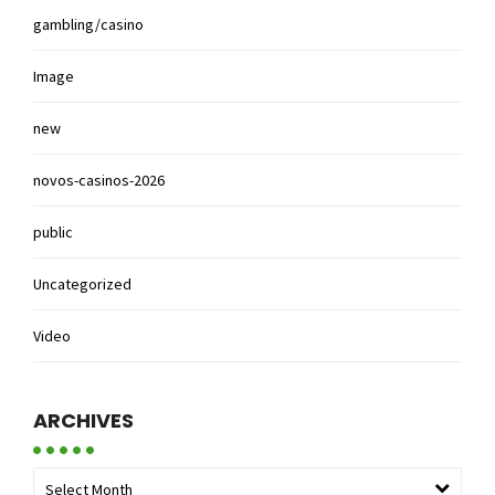
gambling/casino
Image
new
novos-casinos-2026
public
Uncategorized
Video
ARCHIVES
Select Month