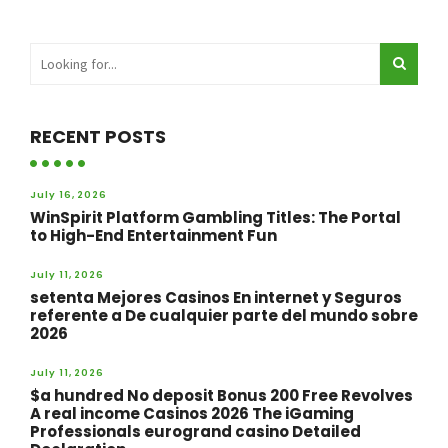
RECENT POSTS
July 16, 2026
WinSpirit Platform Gambling Titles: The Portal
to High-End Entertainment Fun
July 11, 2026
setenta Mejores Casinos En internet y Seguros
referente a De cualquier parte del mundo sobre
2026
July 11, 2026
$a hundred No deposit Bonus 200 Free Revolves
A real income Casinos 2026 The iGaming
Professionals eurogrand casino Detailed