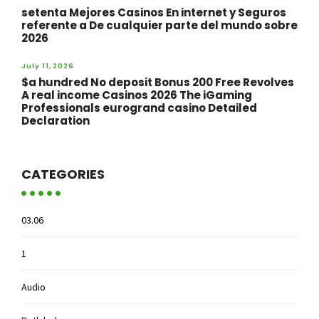
setenta Mejores Casinos En internet y Seguros
referente a De cualquier parte del mundo sobre
2026
July 11, 2026
$a hundred No deposit Bonus 200 Free Revolves
A real income Casinos 2026 The iGaming
Professionals eurogrand casino Detailed
Declaration
CATEGORIES
03.06
1
Audio