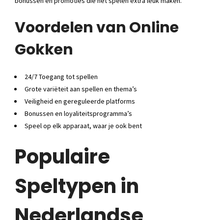
bonussen en promoties die het spelen extra leuk maken.
Voordelen van Online
Gokken
24/7 Toegang tot spellen
Grote variëteit aan spellen en thema’s
Veiligheid en gereguleerde platforms
Bonussen en loyaliteitsprogramma’s
Speel op elk apparaat, waar je ook bent
Populaire
Speltypen in
Nederlandse