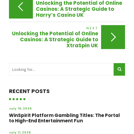
Unlocking the Potential of Online
Casinos: A Strategic Guide to
Harry’s Casino UK
NEXT
Unlocking the Potential of Online
Casinos: A Strategic Guide to
XtraSpin UK
RECENT POSTS
July 16, 2026
WinSpirit Platform Gambling Titles: The Portal
to High-End Entertainment Fun
July 11, 2026