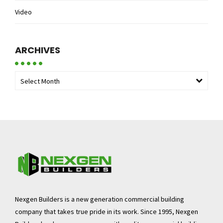
Video
ARCHIVES
Select Month
Nexgen Builders is a new generation commercial building
company that takes true pride in its work. Since 1995, Nexgen