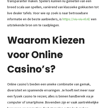
transparanter maken. Spelers kunnen nu genieten van een
breed scala aan spellen, variërend van klassieke gokkasten tot
live dealer tafels. Voor wie op zoek is naar betrouwbare
informatie en de beste aanbieders, is
https://viu-viu-nl.nl/
een
uitstekende bron om te raadplegen.
Waarom Kiezen
voor Online
Casino’s?
Online casino’s bieden een unieke combinatie van gemak,
diversiteit en spannende ervaringen. Je hoeft niet meer naar
een fysiek casino te reizen; alles is binnen handbereik via je
computer of smartphone. Bovendien zijn er vaak aantrekkelijke