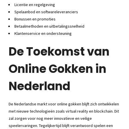
Licentie en regelgeving
Spelaanbod en softwareleveranciers
Bonussen en promoties
Betaalmethoden en uitbetalingssnelheid
Klantenservice en ondersteuning
De Toekomst van
Online Gokken in
Nederland
De Nederlandse markt voor online gokken blijft zich ontwikkelen
met nieuwe technologieën zoals virtual reality en blockchain. Dit
zal zorgen voor nog meer innovatieve en veilige
speelervaringen. Tegelijkertijd blijft verantwoord spelen een