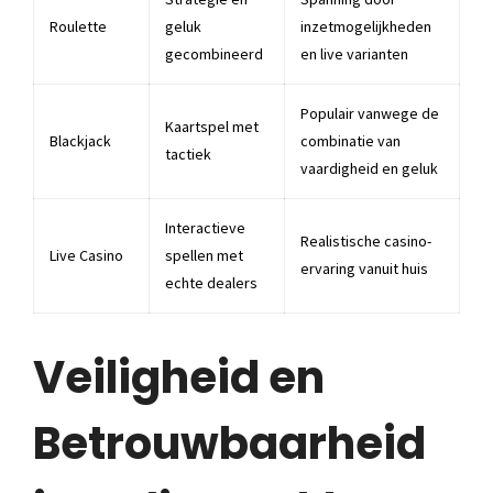
Roulette
geluk
inzetmogelijkheden
gecombineerd
en live varianten
Populair vanwege de
Kaartspel met
Blackjack
combinatie van
tactiek
vaardigheid en geluk
Interactieve
Realistische casino-
Live Casino
spellen met
ervaring vanuit huis
echte dealers
Veiligheid en
Betrouwbaarheid