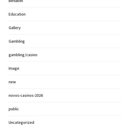
Betlabel
Education
Gallery
Gambling
gambling/casino
Image
new
novos-casinos-2026
public
Uncategorized