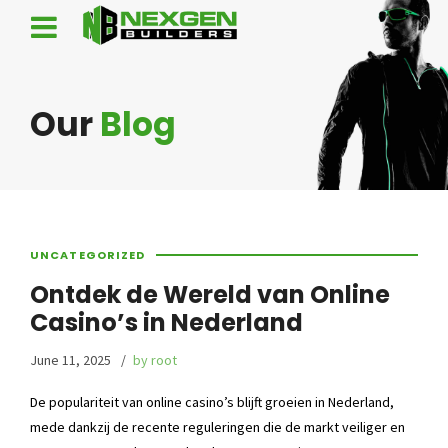
Our
Blog
UNCATEGORIZED
Ontdek de Wereld van Online
Casino’s in Nederland
June 11, 2025
by root
De populariteit van online casino’s blijft groeien in Nederland,
mede dankzij de recente reguleringen die de markt veiliger en