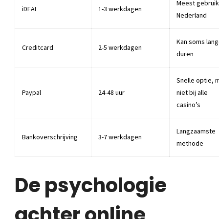
Meest gebruikt
iDEAL
1-3 werkdagen
Nederland
Kan soms lang
Creditcard
2-5 werkdagen
duren
Snelle optie, 
Paypal
24-48 uur
niet bij alle
casino’s
Langzaamste
Bankoverschrijving
3-7 werkdagen
methode
De psychologie
achter online