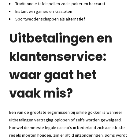
Traditionele tafelspellen zoals poker en baccarat
Instant win games en krasloten
Sportweddenschappen als alternatief
Uitbetalingen en
klantenservice:
waar gaat het
vaak mis?
Een van de grootste ergernissen bij online gokken is wanneer
uitbetalingen vertraging oplopen of zelfs worden geweigerd.
Hoewel de meeste legale casino’s in Nederland zich aan strikte
regels moeten houden, zijn er altijd uitzonderingen. Soms wordt