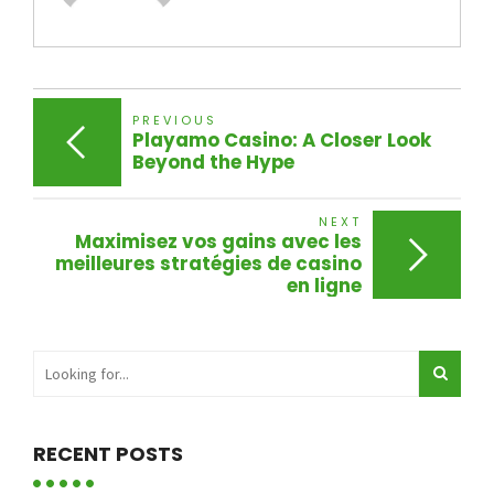
PREVIOUS
Playamo Casino: A Closer Look
Beyond the Hype
NEXT
Maximisez vos gains avec les
meilleures stratégies de casino
en ligne
RECENT POSTS