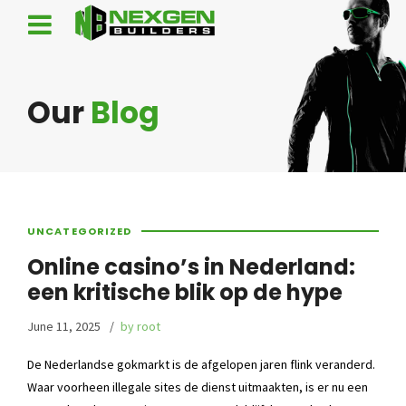
Our
Blog
UNCATEGORIZED
Online casino’s in Nederland:
een kritische blik op de hype
June 11, 2025
by root
De Nederlandse gokmarkt is de afgelopen jaren flink veranderd.
Waar voorheen illegale sites de dienst uitmaakten, is er nu een