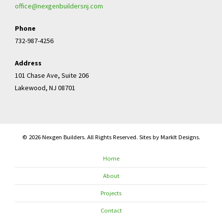
office@nexgenbuildersnj.com
Phone
732-987-4256
Address
101 Chase Ave, Suite 206
Lakewood, NJ 08701
© 2026 Nexgen Builders. All Rights Reserved. Sites by MarkIt Designs.
Home
About
Projects
Contact