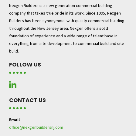
Nexgen Builders is a new generation commercial building
company that takes true pride in its work. Since 1995, Nexgen
Builders has been synonymous with quality commercial building
throughout the New Jersey area. Nexgen offers a solid
foundation of experience and a wide range of talent base in
everything from site development to commercial build and site
build.
FOLLOW US
CONTACT US
Email
office@nexgenbuildersnj.com