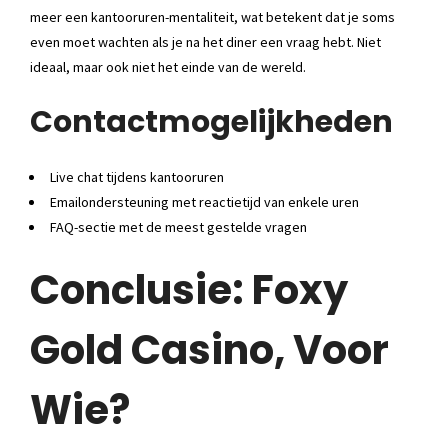
meer een kantooruren-mentaliteit, wat betekent dat je soms
even moet wachten als je na het diner een vraag hebt. Niet
ideaal, maar ook niet het einde van de wereld.
Contactmogelijkheden
Live chat tijdens kantooruren
Emailondersteuning met reactietijd van enkele uren
FAQ-sectie met de meest gestelde vragen
Conclusie: Foxy
Gold Casino, Voor
Wie?