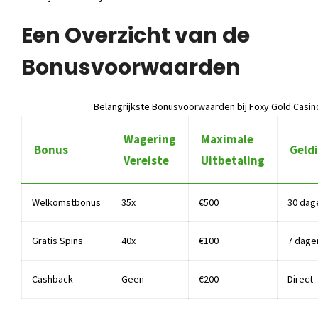
Een Overzicht van de
Bonusvoorwaarden
Belangrijkste Bonusvoorwaarden bij Foxy Gold Casin
Wagering
Maximale
Bonus
Geld
Vereiste
Uitbetaling
Welkomstbonus
35x
€500
30 dag
Gratis Spins
40x
€100
7 dage
Cashback
Geen
€200
Direct