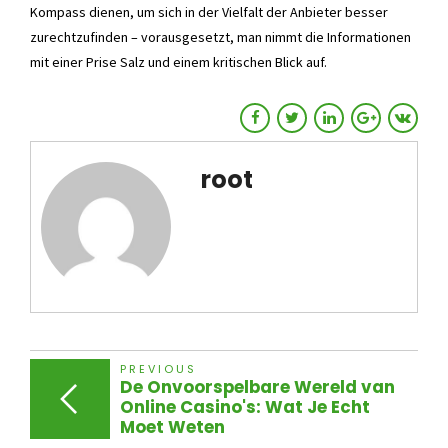
Kompass dienen, um sich in der Vielfalt der Anbieter besser
zurechtzufinden – vorausgesetzt, man nimmt die Informationen
mit einer Prise Salz und einem kritischen Blick auf.
root
PREVIOUS
De Onvoorspelbare Wereld van
Online Casino's: Wat Je Echt
Moet Weten