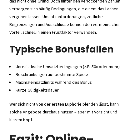
das nicht ohne Grund. Doch hinter den verlockenden Zahlen
verbergen sich häufig Bedingungen, die einem das Lachen
vergehen lassen. Umsatzanforderungen, zeitliche
Begrenzungen und Ausschlüsse können den vermeintlichen
Vorteil schnell in einen Frustfaktor verwandeln.
Typische Bonusfallen
Unrealistische Umsatzbedingungen (z.B. 50x oder mehr)
Beschränkungen auf bestimmte Spiele
Maximaleinsatzlimits während des Bonus
Kurze Gültigkeitsdauer
Wer sich nicht von der ersten Euphorie blenden lässt, kann
solche Angebote durchaus nutzen – aber mit Vorsicht und
klarem Kopf.
Fazit: Online-