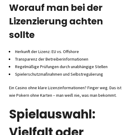
Worauf man bei der
Lizenzierung achten
sollte
Herkunft der Lizenz: EU vs. Offshore
Transparenz der Betreiberinformationen
Regelmäßige Prüfungen durch unabhängige Stellen
Spielerschutzmaßnahmen und Selbstregulierung
Ein Casino ohne klare Lizenzinformationen? Finger weg. Das ist
wie Pokern ohne Karten – man weiß nie, was man bekommt.
Spielauswahl:
Vielfalt oder