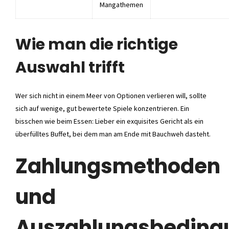
Mangathemen
Wie man die richtige
Auswahl trifft
Wer sich nicht in einem Meer von Optionen verlieren will, sollte
sich auf wenige, gut bewertete Spiele konzentrieren. Ein
bisschen wie beim Essen: Lieber ein exquisites Gericht als ein
überfülltes Buffet, bei dem man am Ende mit Bauchweh dasteht.
Zahlungsmethoden
und
Auszahlungsbeding