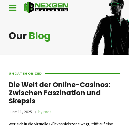
Our
Blog
UNCATEGORIZED
Die Welt der Online-Casinos:
Zwischen Faszination und
Skepsis
June 11, 2025
by root
Wer sich in die virtuelle Glücksspielszene wagt, trifft auf eine