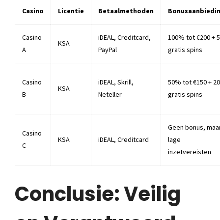
Casino
Licentie
Betaalmethoden
Bonusaanbiedi
Casino
iDEAL, Creditcard,
100% tot €200 + 
KSA
A
PayPal
gratis spins
Casino
iDEAL, Skrill,
50% tot €150 + 20
KSA
B
Neteller
gratis spins
Geen bonus, maa
Casino
KSA
iDEAL, Creditcard
lage
C
inzetvereisten
Conclusie: Veilig