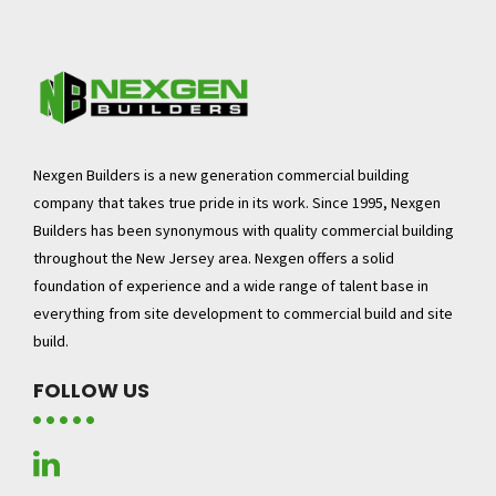
Nexgen Builders is a new generation commercial building
company that takes true pride in its work. Since 1995, Nexgen
Builders has been synonymous with quality commercial building
throughout the New Jersey area. Nexgen offers a solid
foundation of experience and a wide range of talent base in
everything from site development to commercial build and site
build.
FOLLOW US