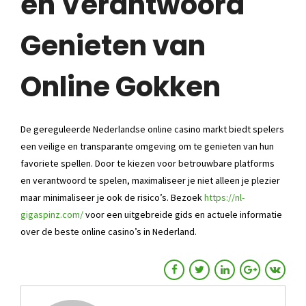
en Verantwoord
Genieten van
Online Gokken
De gereguleerde Nederlandse online casino markt biedt spelers
een veilige en transparante omgeving om te genieten van hun
favoriete spellen. Door te kiezen voor betrouwbare platforms
en verantwoord te spelen, maximaliseer je niet alleen je plezier
maar minimaliseer je ook de risico’s. Bezoek
https://nl-
gigaspinz.com/
voor een uitgebreide gids en actuele informatie
over de beste online casino’s in Nederland.