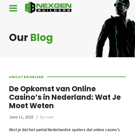
Our
Blog
UNCATEGORIZED
De Opkomst van Online
Casino’s in Nederland: Wat Je
Moet Weten
June 11, 2025
by root
Wist je dat het aantal Nederlandse spelers dat online casino’s