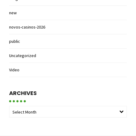
new
novos-casinos-2026
public
Uncategorized
Video
ARCHIVES
Select Month