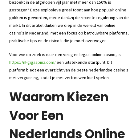
bezoekt in de afgelopen vijf jaar met meer dan 150% is
gestegen? Deze explosieve groei toont aan hoe populair online
gokken is geworden, mede dankzij de recente regulering van de
markt. In dit artikel duiken we diep in de wereld van online
casino’s in Nederland, met een focus op betrouwbare platforms,
praktische tips en de risico’s die je moet overwegen.
Voor wie op zoek is naar een veilig en legaal online casino, is
https://nl-gigaspinz.com/
een uitstekende startpunt. Dit
platform biedt een overzicht van de beste Nederlandse casino’s
met vergunning, zodat je met vertrouwen kunt spelen.
Waarom Kiezen
Voor Een
Nederlands Online