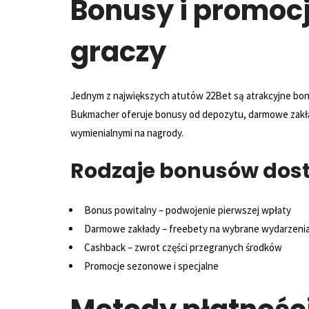
Bonusy i promocj
graczy
Jednym z największych atutów 22Bet są atrakcyjne bon
Bukmacher oferuje bonusy od depozytu, darmowe zakład
wymienialnymi na nagrody.
Rodzaje bonusów dos
Bonus powitalny – podwojenie pierwszej wpłaty
Darmowe zakłady – freebety na wybrane wydarzeni
Cashback – zwrot części przegranych środków
Promocje sezonowe i specjalne