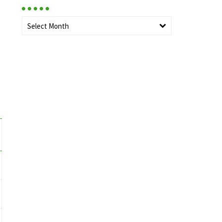
Select Month