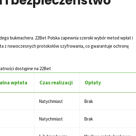
 i bezpieczeństwo
ażdego bukmachera. 22Bet Polska zapewnia szeroki wybór metod wpłat i
ysta z nowoczesnych protokołów szyfrowania, co gwarantuje ochronę
atności dostępne na 22Bet
alna wpłata
Czas realizacji
Opłaty
Natychmiast
Brak
Natychmiast
Brak