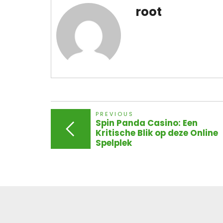
root
PREVIOUS
Spin Panda Casino: Een
Kritische Blik op deze Online
Spelplek