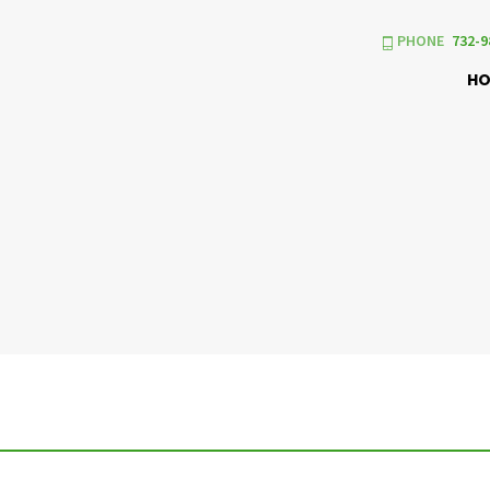
PHONE
732-9
H