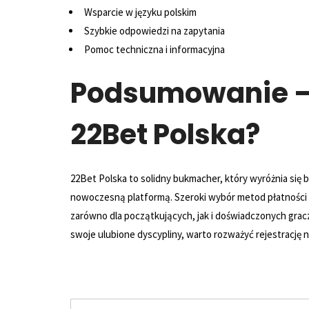
Wsparcie w języku polskim
Szybkie odpowiedzi na zapytania
Pomoc techniczna i informacyjna
Podsumowanie –
22Bet Polska?
22Bet Polska to solidny bukmacher, który wyróżnia się
nowoczesną platformą. Szeroki wybór metod płatności i 
zarówno dla początkujących, jak i doświadczonych gracz
swoje ulubione dyscypliny, warto rozważyć rejestrację 