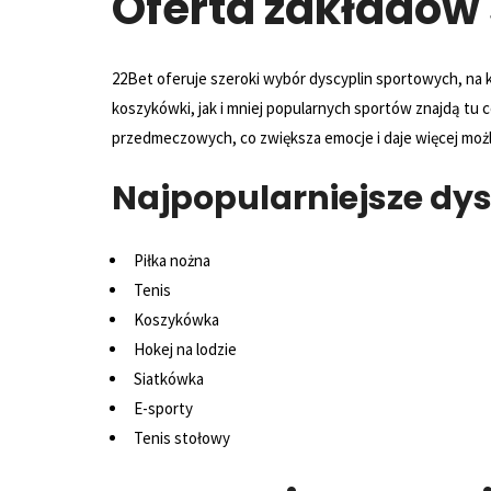
Oferta zakładów
22Bet oferuje szeroki wybór dyscyplin sportowych, na kt
koszykówki, jak i mniej popularnych sportów znajdą tu 
przedmeczowych, co zwiększa emocje i daje więcej możl
Najpopularniejsze dys
Piłka nożna
Tenis
Koszykówka
Hokej na lodzie
Siatkówka
E-sporty
Tenis stołowy