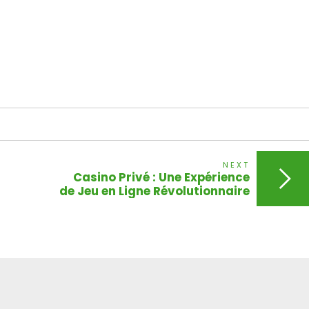
NEXT
Casino Privé : Une Expérience
de Jeu en Ligne Révolutionnaire