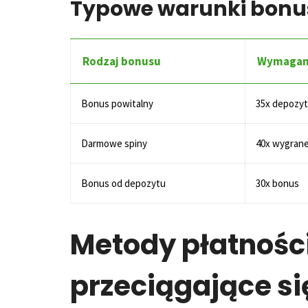
Typowe warunki bonus
Rodzaj bonusu
Wymagani
Bonus powitalny
35x depozyt
Darmowe spiny
40x wygrane
Bonus od depozytu
30x bonus
Metody płatności
przeciągające si