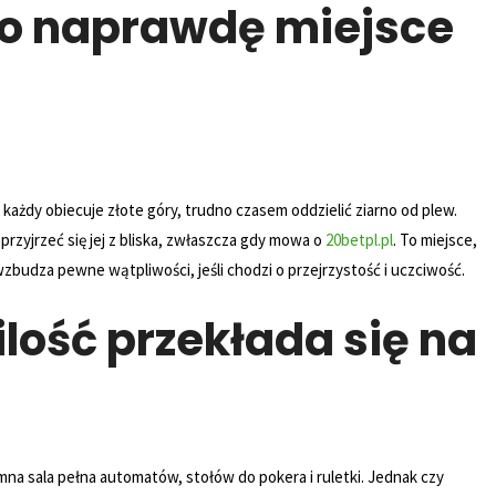
 to naprawdę miejsce
każdy obiecuje złote góry, trudno czasem oddzielić ziarno od plew.
przyjrzeć się jej z bliska, zwłaszcza gdy mowa o
20betpl.pl
. To miejsce,
 wzbudza pewne wątpliwości, jeśli chodzi o przejrzystość i uczciwość.
 ilość przekłada się na
omna sala pełna automatów, stołów do pokera i ruletki. Jednak czy