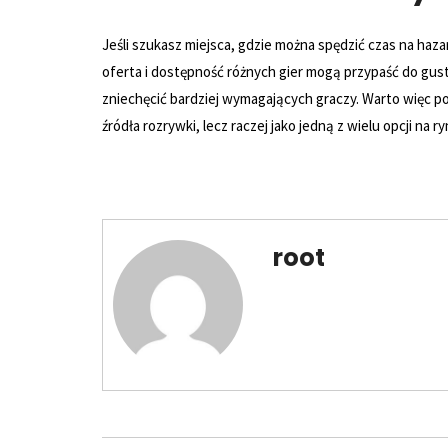
Jeśli szukasz miejsca, gdzie można spędzić czas na hazar
oferta i dostępność różnych gier mogą przypaść do gus
zniechęcić bardziej wymagających graczy. Warto więc po
źródła rozrywki, lecz raczej jako jedną z wielu opcji na ry
root