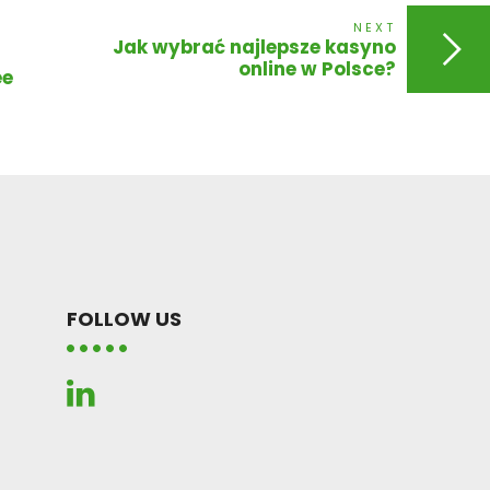
NEXT
Jak wybrać najlepsze kasyno
online w Polsce?
ée
FOLLOW US