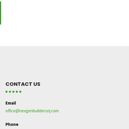
CONTACT US
Email
office@nexgenbuildersnj.com
Phone