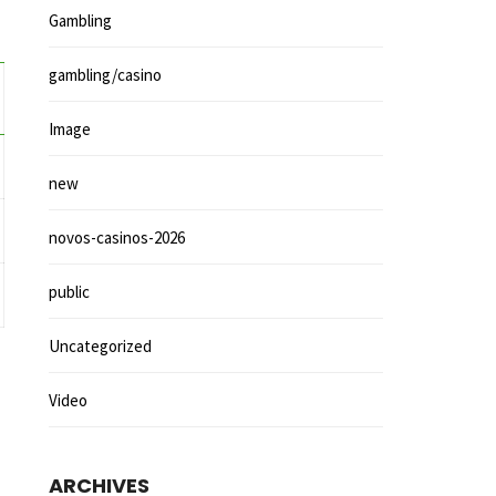
Gambling
gambling/casino
Image
new
novos-casinos-2026
public
Uncategorized
Video
ARCHIVES