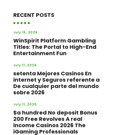
RECENT POSTS
July 16, 2026
WinSpirit Platform Gambling
Titles: The Portal to High-End
Entertainment Fun
July 11, 2026
setenta Mejores Casinos En
internet y Seguros referente a
De cualquier parte del mundo
sobre 2026
July 11, 2026
$a hundred No deposit Bonus
200 Free Revolves A real
income Casinos 2026 The
iGaming Professionals