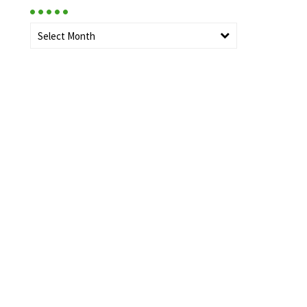
Select Month