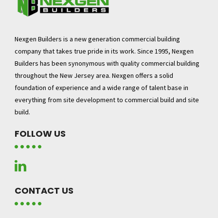
Nexgen Builders is a new generation commercial building
company that takes true pride in its work. Since 1995, Nexgen
Builders has been synonymous with quality commercial building
throughout the New Jersey area. Nexgen offers a solid
foundation of experience and a wide range of talent base in
everything from site development to commercial build and site
build.
FOLLOW US
CONTACT US