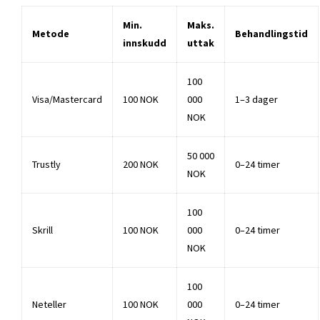
Min.
Maks.
Metode
Behandlingstid
innskudd
uttak
100
Visa/Mastercard
100 NOK
000
1–3 dager
NOK
50 000
Trustly
200 NOK
0–24 timer
NOK
100
Skrill
100 NOK
000
0–24 timer
NOK
100
Neteller
100 NOK
000
0–24 timer