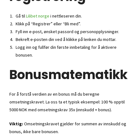
Gå til
Lilibet norge
i nettleseren din.
Klikk på “Registrer” eller “Bli med”.
Fyll inn e-post, ønsket passord og personopplysninger.
Bekreft e-posten din ved å klikke på lenken du mottar.
Logg inn og fullfør din første innbetaling for å aktivere
bonusen.
Bonusmatematikk
For å forstå verdien av en bonus må du beregne
omsetningskravet. La oss ta et typisk eksempel: 100 % opptil
5000 NOK med omsetningskrav 35x (innskudd + bonus).
Viktig:
Omsetningskravet gjelder for summen av innskudd og
bonus, ikke bare bonusen.