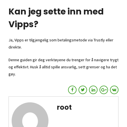
Kan jeg sette inn med
Vipps?
Ja, Vipps er tilgjengelig som betalingsmetode via Trustly eller
direkte.
Denne guiden gir deg verktøyene du trenger for å navigere trygt
og effektivt. Husk å alltid spille ansvarlig, sett grenser og ha det
gøy.
root