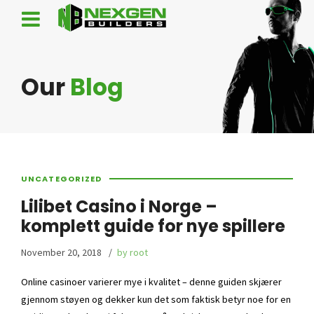
Our
Blog
UNCATEGORIZED
Lilibet Casino i Norge –
komplett guide for nye spillere
November 20, 2018
by root
Online casinoer varierer mye i kvalitet – denne guiden skjærer
gjennom støyen og dekker kun det som faktisk betyr noe for en