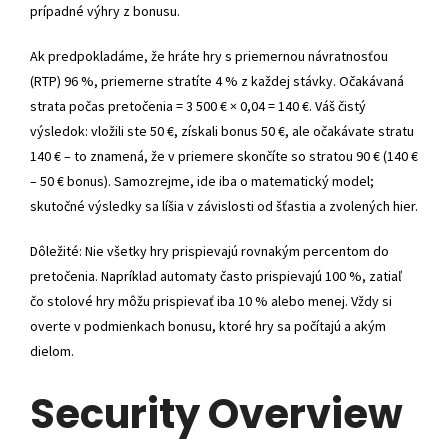
prípadné výhry z bonusu.
Ak predpokladáme, že hráte hry s priemernou návratnosťou
(RTP) 96 %, priemerne stratíte 4 % z každej stávky. Očakávaná
strata počas pretočenia = 3 500 € × 0,04 = 140 €. Váš čistý
výsledok: vložili ste 50 €, získali bonus 50 €, ale očakávate stratu
140 € – to znamená, že v priemere skončíte so stratou 90 € (140 €
– 50 € bonus). Samozrejme, ide iba o matematický model;
skutočné výsledky sa líšia v závislosti od šťastia a zvolených hier.
Dôležité: Nie všetky hry prispievajú rovnakým percentom do
pretočenia. Napríklad automaty často prispievajú 100 %, zatiaľ
čo stolové hry môžu prispievať iba 10 % alebo menej. Vždy si
overte v podmienkach bonusu, ktoré hry sa počítajú a akým
dielom.
Security Overview