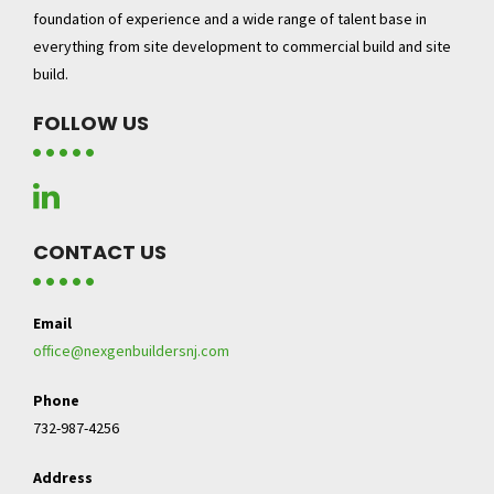
foundation of experience and a wide range of talent base in
everything from site development to commercial build and site
build.
FOLLOW US
CONTACT US
Email
office@nexgenbuildersnj.com
Phone
732-987-4256
Address