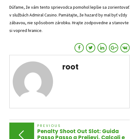
Dúfame, že vám tento sprievodca pomohol lepšie sa zorientovať
v službách Admiral Casino. Pamätajte, že hazard by mal byť vždy
zábavou, nie spôsobom zárobku. Hrajte zodpovedne a stanovte
si vopred hranice.
root
PREVIOUS
Penalty Shoot Out Slot: Guida
Passo Passo a Prelievi, Calcoli e