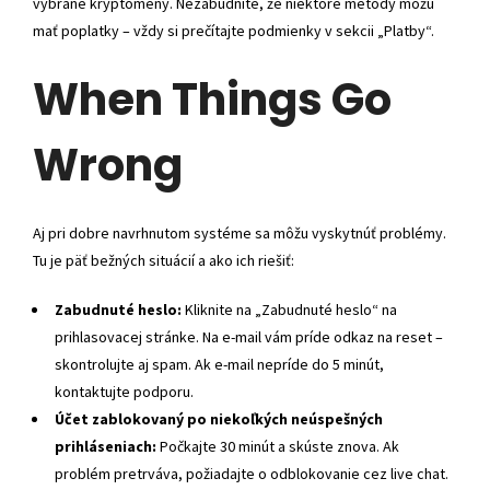
vybrané kryptomeny. Nezabudnite, že niektoré metódy môžu
mať poplatky – vždy si prečítajte podmienky v sekcii „Platby“.
When Things Go
Wrong
Aj pri dobre navrhnutom systéme sa môžu vyskytnúť problémy.
Tu je päť bežných situácií a ako ich riešiť:
Zabudnuté heslo:
Kliknite na „Zabudnuté heslo“ na
prihlasovacej stránke. Na e-mail vám príde odkaz na reset –
skontrolujte aj spam. Ak e-mail nepríde do 5 minút,
kontaktujte podporu.
Účet zablokovaný po niekoľkých neúspešných
prihláseniach:
Počkajte 30 minút a skúste znova. Ak
problém pretrváva, požiadajte o odblokovanie cez live chat.