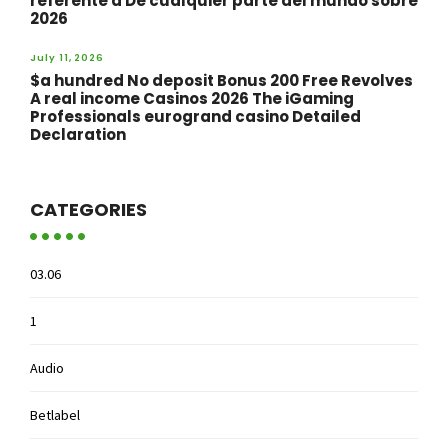
referente a De cualquier parte del mundo sobre
2026
July 11, 2026
$a hundred No deposit Bonus 200 Free Revolves
A real income Casinos 2026 The iGaming
Professionals eurogrand casino Detailed
Declaration
CATEGORIES
03.06
1
Audio
Betlabel