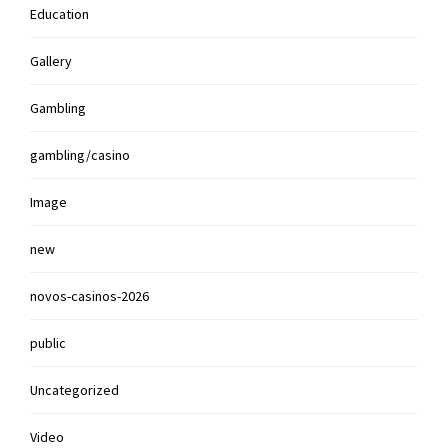
Education
Gallery
Gambling
gambling/casino
Image
new
novos-casinos-2026
public
Uncategorized
Video