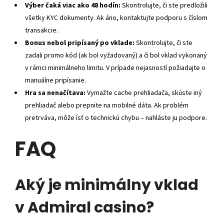
Výber čaká viac ako 48 hodín:
Skontrolujte, či ste predložili
všetky KYC dokumenty. Ak áno, kontaktujte podporu s číslom
transakcie.
Bonus nebol pripísaný po vklade:
Skontrolujte, či ste
zadali promo kód (ak bol vyžadovaný) a či bol vklad vykonaný
v rámci minimálneho limitu. V prípade nejasností požiadajte o
manuálne pripísanie.
Hra sa nenačítava:
Vymažte cache prehliadača, skúste iný
prehliadač alebo prepnite na mobilné dáta. Ak problém
pretrváva, môže ísť o technickú chybu – nahláste ju podpore.
FAQ
Aký je minimálny vklad
v Admiral casino?