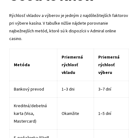
Rýchlosť vkladov a výberov je jedným z najdôležitejších faktorov
pri výbere kasína. V tabuľke nižšie nájdete porovnanie
najbežnejších metód, ktoré sú k dispozícii v Admiral online
casino.
Priemerná
Priemerná
Metóda
rýchlosť
rýchlosť
vkladu
výberu
Bankový prevod
1–3 dni
3–7 dní
Kreditná/debetná
karta (Visa,
Okamžite
1–5 dní
Mastercard)
E‑peňaženka (Skrill,