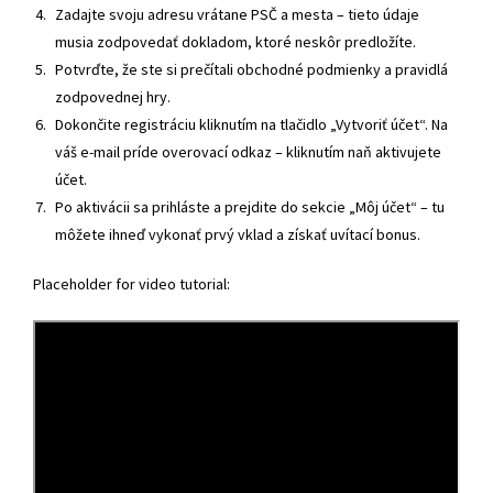
Zadajte svoju adresu vrátane PSČ a mesta – tieto údaje
musia zodpovedať dokladom, ktoré neskôr predložíte.
Potvrďte, že ste si prečítali obchodné podmienky a pravidlá
zodpovednej hry.
Dokončite registráciu kliknutím na tlačidlo „Vytvoriť účet“. Na
váš e-mail príde overovací odkaz – kliknutím naň aktivujete
účet.
Po aktivácii sa prihláste a prejdite do sekcie „Môj účet“ – tu
môžete ihneď vykonať prvý vklad a získať uvítací bonus.
Placeholder for video tutorial: