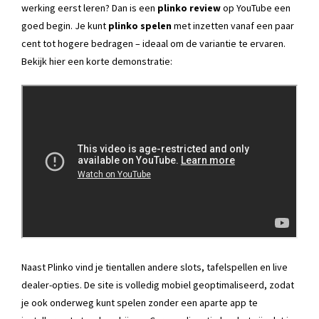
werking eerst leren? Dan is een
plinko review
op YouTube een
goed begin. Je kunt
plinko spelen
met inzetten vanaf een paar
cent tot hogere bedragen – ideaal om de variantie te ervaren.
Bekijk hier een korte demonstratie:
Naast Plinko vind je tientallen andere slots, tafelspellen en live
dealer-opties. De site is volledig mobiel geoptimaliseerd, zodat
je ook onderweg kunt spelen zonder een aparte app te