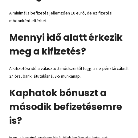
A minimális befizetés jellemzően 10 euró, de ez fizetési
módonként eltérhet.
Mennyi idő alatt érkezik
meg a kifizetés?
A kifizetési idő a választott módszertől függ: az e-pénztárcáknál
24 óra, banki átutalásnál 3-5 munkanap.
Kaphatok bónuszt a
második befizetésemre
is?
Igen, a kaszinó gyakran kínál több befizetési bónuszt –