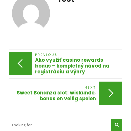
PREVIOUS
Ako využiť casino rewards
bonus – kompletný návod na
registráciu a výhry
NEXT
Sweet Bonanza slot: wiskunde,
bonus en veilig spelen