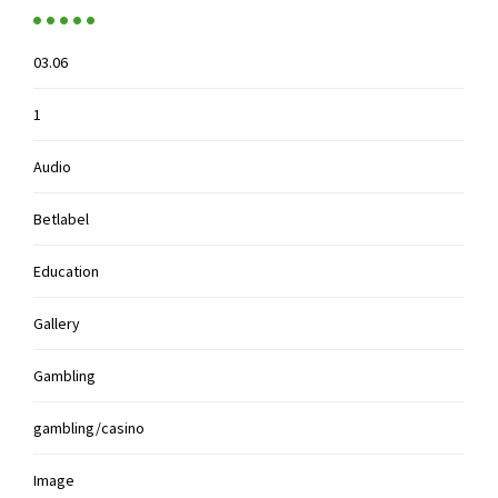
03.06
1
Audio
Betlabel
Education
Gallery
Gambling
gambling/casino
Image