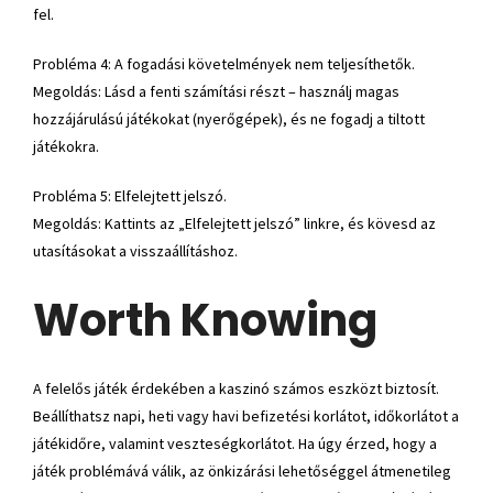
fel.
Probléma 4: A fogadási követelmények nem teljesíthetők.
Megoldás: Lásd a fenti számítási részt – használj magas
hozzájárulású játékokat (nyerőgépek), és ne fogadj a tiltott
játékokra.
Probléma 5: Elfelejtett jelszó.
Megoldás: Kattints az „Elfelejtett jelszó” linkre, és kövesd az
utasításokat a visszaállításhoz.
Worth Knowing
A felelős játék érdekében a kaszinó számos eszközt biztosít.
Beállíthatsz napi, heti vagy havi befizetési korlátot, időkorlátot a
játékidőre, valamint veszteségkorlátot. Ha úgy érzed, hogy a
játék problémává válik, az önkizárási lehetőséggel átmenetileg