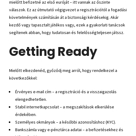
mielőtt befizetné az első euróját – itt vannak az őszinte
válaszok. Ez az útmutató végigvezet a regisztrációtól a fogadási
követelmények számításán át a biztonsági kérdésekig. Akár
kezdő vagy tapasztalt játékos vagy, ezek a gyakorlati tanácsok
segítenek abban, hogy tudatosan és felelősségteljesen játssz.
Getting Ready
Mielőtt elkezdenéd, győződj meg arról, hogy rendelkezel a
következőkkel:
Érvényes e-mail cím – a regisztráció és a visszaigazolás
elengedhetetlen.
Stabil internetkapcsolat – a megszakítások elkerülése
érdekében.
Személyes okmányok – a későbbi azonosításhoz (KYC).
Bankszámla vagy e-pénztárca adatai – a befizetésekhez és